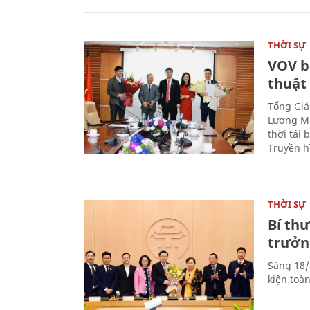
THỜI SỰ
VOV b
thuật
Tổng Giá
Lương Mi
thời tái
Truyền h
THỜI SỰ
Bí th
trưởn
Sáng 18/
kiện toà