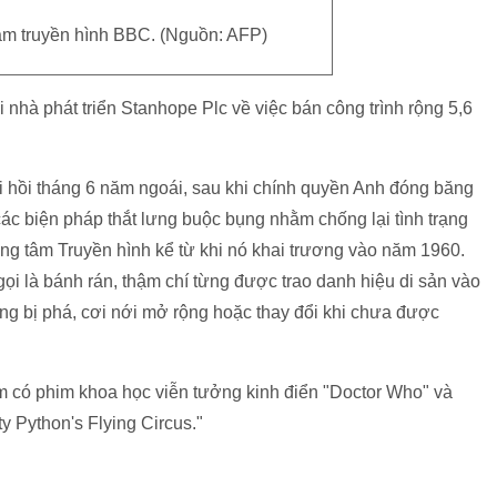
âm truyền hình BBC. (Nguồn: AFP)
 nhà phát triển Stanhope Plc về việc bán công trình rộng 5,6
i hồi tháng 6 năm ngoái, sau khi chính quyền Anh đóng băng
c biện pháp thắt lưng buộc bụng nhằm chống lại tình trạng
ng tâm Truyền hình kể từ khi nó khai trương vào năm 1960.
ọi là bánh rán, thậm chí từng được trao danh hiệu di sản vào
ng bị phá, cơi nới mở rộng hoặc thay đổi khi chưa được
m có phim khoa học viễn tưởng kinh điển "Doctor Who" và
y Python's Flying Circus."