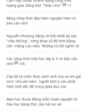
Cách học thuộc nhanh Bảng công thức
lượng giác bằng thơ, "thần chú"
17
Bảng công thức đạo hàm nguyên hàm cơ
bản cần nhớ
Nguyễn Phương Hằng sở hữu khối tài sản
"siêu khủng", từng khoe sổ đỏ tính bằng
cân, mắng cựu mẫu 'không có nổi nghìn tỷ'
Các công thức hóa học lớp 8, 9 cơ bản cần
nhớ
106
Clip lột tả chân thực cảnh anh trai và em gái
như 'chó với mèo', người tinh ý còn phát
hiện một vấn đề trong giáo dục con
Mẹo học thuộc Bảng tuần hoàn nguyên tố
hóa học bằng thơ, câu nói vui vẻ