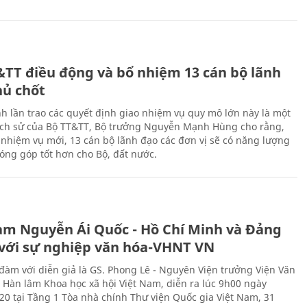
&TT điều động và bổ nhiệm 13 cán bộ lãnh
hủ chốt
h lần trao các quyết định giao nhiệm vụ quy mô lớn này là một
lịch sử của Bộ TT&TT, Bộ trưởng Nguyễn Mạnh Hùng cho rằng,
í, nhiệm vụ mới, 13 cán bộ lãnh đạo các đơn vị sẽ có năng lượng
óng góp tốt hơn cho Bộ, đất nước.
àm Nguyễn Ái Quốc - Hồ Chí Minh và Đảng
với sự nghiệp văn hóa-VHNT VN
 đàm với diễn giả là GS. Phong Lê - Nguyên Viện trưởng Viện Văn
n Hàn lâm Khoa học xã hội Việt Nam, diễn ra lúc 9h00 ngày
20 tại Tầng 1 Tòa nhà chính Thư viện Quốc gia Việt Nam, 31