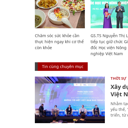
Chăm sóc sức khỏe cần
GS.TS Nguyễn Thị 
thực hiện ngay khi cơ thể
tiếp tục giữ chức 
còn khỏe
đốc Học viện Nông
nghiệp Việt Nam
Tin cùng chuyên mục
THỜI SỰ
Xây d
Việt 
Nhằm tạo
yếu thế,
triển, t