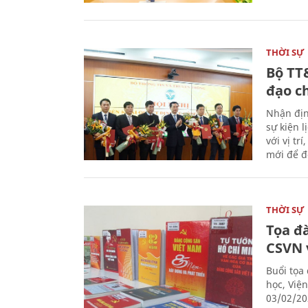
THỜI SỰ
Bộ TT
đạo c
Nhận địn
sự kiện 
với vị tr
mới để đ
THỜI SỰ
Tọa đ
CSVN 
Buổi tọa
học, Việ
03/02/20