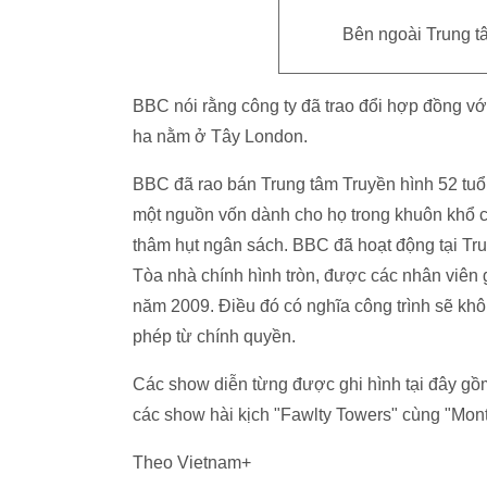
Bên ngoài Trung t
BBC nói rằng công ty đã trao đổi hợp đồng với
ha nằm ở Tây London.
BBC đã rao bán Trung tâm Truyền hình 52 tuổ
một nguồn vốn dành cho họ trong khuôn khổ cá
thâm hụt ngân sách. BBC đã hoạt động tại Tru
Tòa nhà chính hình tròn, được các nhân viên g
năm 2009. Điều đó có nghĩa công trình sẽ khô
phép từ chính quyền.
Các show diễn từng được ghi hình tại đây gồ
các show hài kịch "Fawlty Towers" cùng "Mont
Theo Vietnam+