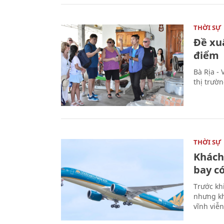
THỜI SỰ
Đề xu
điểm
Bà Rịa -
thị trườ
THỜI SỰ
Khách
bay có
Trước kh
nhưng kh
vĩnh viễ