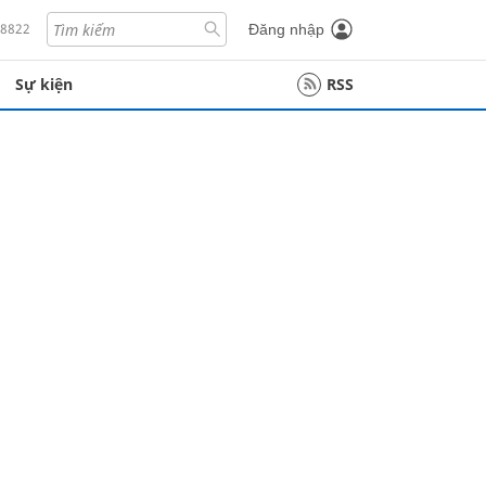
18822
Đăng nhập
Sự kiện
RSS