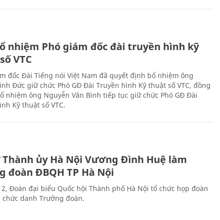
ổ nhiệm Phó giám đốc đài truyền hình kỹ
 số VTC
m đốc Đài Tiếng nói Việt Nam đã quyết định bổ nhiệm ông
nh Đức giữ chức Phó GĐ Đài Truyền hình Kỹ thuật số VTC, đồng
 bổ nhiệm ông Nguyễn Văn Bình tiếp tục giữ chức Phó GĐ Đài
ình Kỹ thuật số VTC.
ư Thành ủy Hà Nội Vương Đình Huệ làm
g đoàn ĐBQH TP Hà Nội
 2, Đoàn đại biểu Quốc hội Thành phố Hà Nội tổ chức họp đoàn
n chức danh Trưởng đoàn.