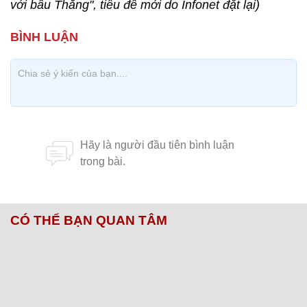
với bầu Thắng", tiêu đề mới do Infonet đặt lại)
CÓ THỂ BẠN QUAN TÂM