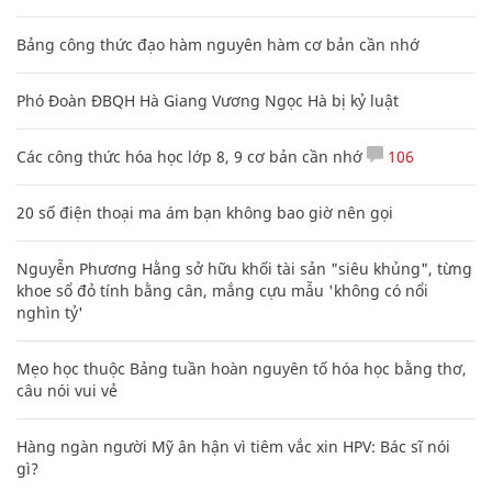
Bảng công thức đạo hàm nguyên hàm cơ bản cần nhớ
Phó Đoàn ĐBQH Hà Giang Vương Ngọc Hà bị kỷ luật
Các công thức hóa học lớp 8, 9 cơ bản cần nhớ
106
20 số điện thoại ma ám bạn không bao giờ nên gọi
Nguyễn Phương Hằng sở hữu khối tài sản "siêu khủng", từng
khoe sổ đỏ tính bằng cân, mắng cựu mẫu 'không có nổi
nghìn tỷ'
Mẹo học thuộc Bảng tuần hoàn nguyên tố hóa học bằng thơ,
câu nói vui vẻ
Hàng ngàn người Mỹ ân hận vì tiêm vắc xin HPV: Bác sĩ nói
gì?