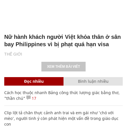
Nữ hành khách người Việt khỏa thân ở sân
bay Philippines vì bị phạt quá hạn visa
THẾ GIỚI
XEM THÊM BÀI VIẾT
Đọc nhiều
Bình luận nhiều
Cách học thuộc nhanh Bảng công thức lượng giác bằng thơ,
"thần chú"
17
Clip lột tả chân thực cảnh anh trai và em gái như 'chó với
mèo', người tinh ý còn phát hiện một vấn đề trong giáo dục
con