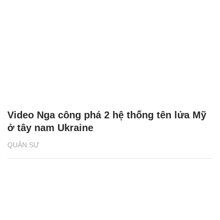
Video Nga công phá 2 hệ thống tên lửa Mỹ
ở tây nam Ukraine
QUÂN SỰ