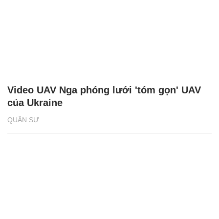
Video UAV Nga phóng lưới 'tóm gọn' UAV
của Ukraine
QUÂN SỰ