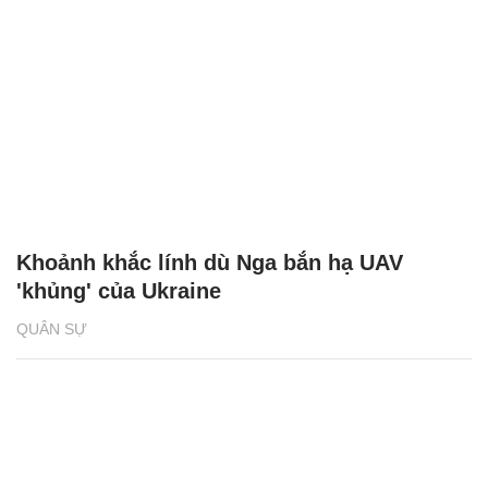
Khoảnh khắc lính dù Nga bắn hạ UAV
'khủng' của Ukraine
QUÂN SỰ