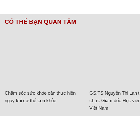
CÓ THỂ BẠN QUAN TÂM
Chăm sóc sức khỏe cần thực hiện
GS.TS Nguyễn Thị Lan ti
ngay khi cơ thể còn khỏe
chức Giám đốc Học viện
Việt Nam