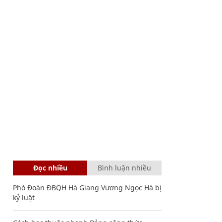
Đọc nhiều
Bình luận nhiều
Phó Đoàn ĐBQH Hà Giang Vương Ngọc Hà bị
kỷ luật