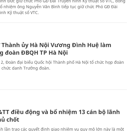
nh Đức giữ chức Phó GĐ Đài Truyền hình Kỹ thuật số VTC, đồng
 bổ nhiệm ông Nguyễn Văn Bình tiếp tục giữ chức Phó GĐ Đài
ình Kỹ thuật số VTC.
ư Thành ủy Hà Nội Vương Đình Huệ làm
g đoàn ĐBQH TP Hà Nội
 2, Đoàn đại biểu Quốc hội Thành phố Hà Nội tổ chức họp đoàn
n chức danh Trưởng đoàn.
&TT điều động và bổ nhiệm 13 cán bộ lãnh
hủ chốt
h lần trao các quyết định giao nhiệm vụ quy mô lớn này là một