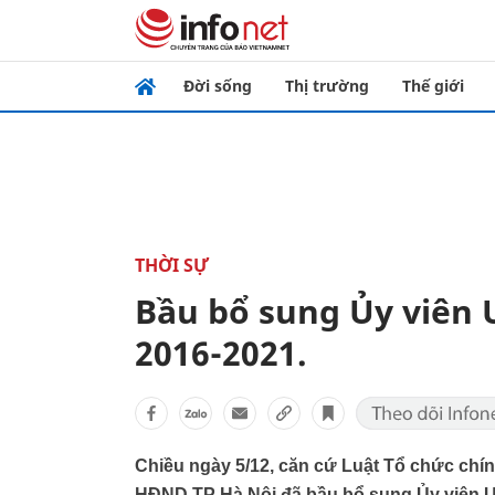
Đời sống
Thị trường
Thế giới
THỜI SỰ
Bầu bổ sung Ủy viên
2016-2021.
Chiều ngày 5/12, căn cứ Luật Tổ chức chí
HĐND TP Hà Nội đã bầu bổ sung Ủy viên 