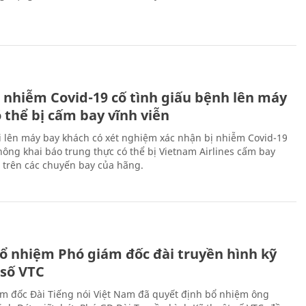
 nhiễm Covid-19 cố tình giấu bệnh lên máy
 thể bị cấm bay vĩnh viễn
i lên máy bay khách có xét nghiệm xác nhận bị nhiễm Covid-19
ông khai báo trung thực có thể bị Vietnam Airlines cấm bay
n trên các chuyến bay của hãng.
ổ nhiệm Phó giám đốc đài truyền hình kỹ
 số VTC
m đốc Đài Tiếng nói Việt Nam đã quyết định bổ nhiệm ông