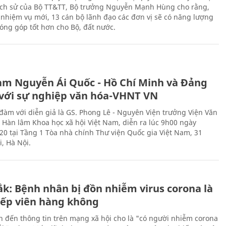
lịch sử của Bộ TT&TT, Bộ trưởng Nguyễn Mạnh Hùng cho rằng,
í, nhiệm vụ mới, 13 cán bộ lãnh đạo các đơn vị sẽ có năng lượng
óng góp tốt hơn cho Bộ, đất nước.
àm Nguyễn Ái Quốc - Hồ Chí Minh và Đảng
với sự nghiệp văn hóa-VHNT VN
 đàm với diễn giả là GS. Phong Lê - Nguyên Viện trưởng Viện Văn
n Hàn lâm Khoa học xã hội Việt Nam, diễn ra lúc 9h00 ngày
20 tại Tầng 1 Tòa nhà chính Thư viện Quốc gia Việt Nam, 31
, Hà Nội.
ắk: Bệnh nhân bị đồn nhiễm virus corona là
iếp viên hàng không
n đến thông tin trên mạng xã hội cho là "có người nhiễm corona