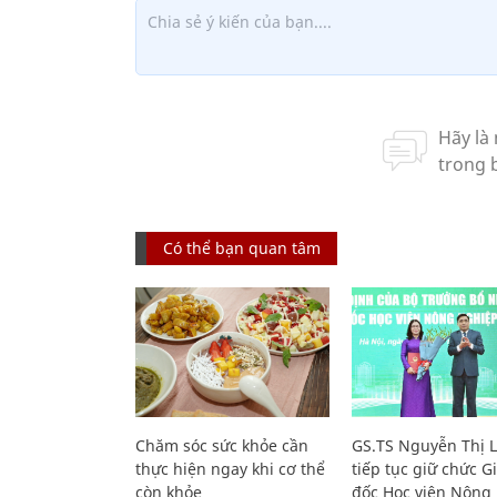
Có thể bạn quan tâm
Chăm sóc sức khỏe cần
GS.TS Nguyễn Thị 
thực hiện ngay khi cơ thể
tiếp tục giữ chức 
còn khỏe
đốc Học viện Nông