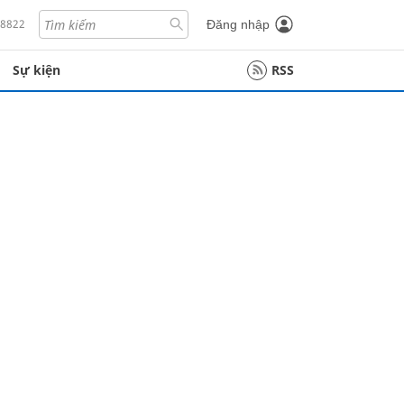
18822
Đăng nhập
Sự kiện
RSS