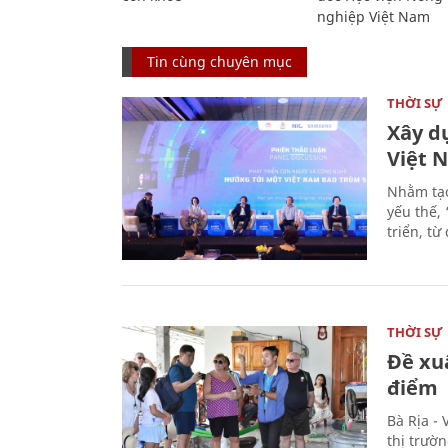
nghiệp Việt Nam
Tin cùng chuyên mục
THỜI SỰ
Xây d
Việt 
Nhằm tạo
yếu thế,
triển, t
THỜI SỰ
Đề xu
điểm
Bà Rịa -
thị trườ