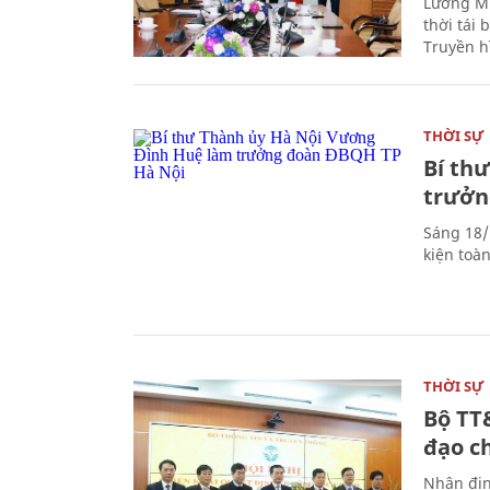
Lương Mi
thời tái
Truyền h
THỜI SỰ
Bí th
trưởn
Sáng 18/
kiện toà
THỜI SỰ
Bộ TT
đạo c
Nhận địn