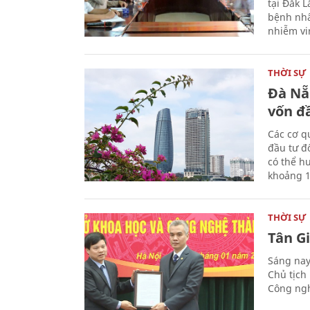
tại Đắk 
bệnh nhâ
nhiễm vi
THỜI SỰ
Đà Nẵ
vốn đầ
Các cơ q
đầu tư đ
có thể h
khoảng 1
THỜI SỰ
Tân G
Sáng nay
Chủ tịch
Công ngh