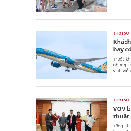
THỜI SỰ
Khách
bay có
Trước kh
nhưng kh
vĩnh viễ
THỜI SỰ
VOV b
thuật
Tổng Giá