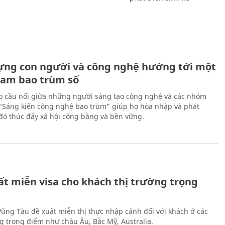
ựng con người và công nghệ hướng tới một
Nam bao trùm số
 cầu nối giữa những người sáng tạo công nghệ và các nhóm
 “Sáng kiến công nghệ bao trùm” giúp họ hòa nhập và phát
ừ đó thúc đẩy xã hội công bằng và bền vững.
ất miễn visa cho khách thị trường trọng
 Vũng Tàu đề xuất miễn thị thực nhập cảnh đối với khách ở các
ng trọng điểm như châu Âu, Bắc Mỹ, Australia.