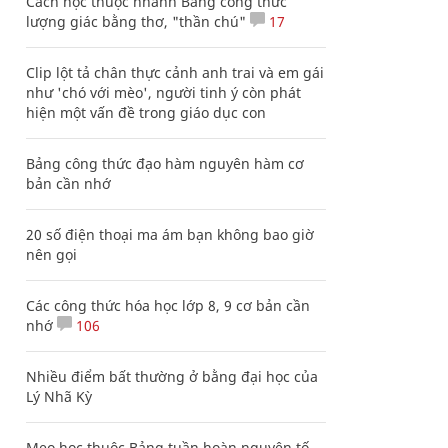
Cách học thuộc nhanh Bảng công thức
lượng giác bằng thơ, "thần chú"
17
Clip lột tả chân thực cảnh anh trai và em gái
như 'chó với mèo', người tinh ý còn phát
hiện một vấn đề trong giáo dục con
Bảng công thức đạo hàm nguyên hàm cơ
bản cần nhớ
20 số điện thoại ma ám bạn không bao giờ
nên gọi
Các công thức hóa học lớp 8, 9 cơ bản cần
nhớ
106
Nhiều điểm bất thường ở bằng đại học của
Lý Nhã Kỳ
Mẹo học thuộc Bảng tuần hoàn nguyên tố