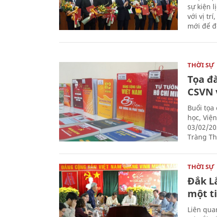
sự kiện 
với vị tr
mới để đ
THỜI SỰ
Tọa đ
CSVN 
Buổi tọa
học, Việ
03/02/20
Tràng Thi
THỜI SỰ
Đắk L
một t
Liên qua