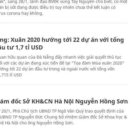
Lắk", sáng 28/1, lãnh đạo BVĐK vùng Tây Nguyên cho biết, có một
n bị sốt đang được điều trị tuy nhiên chưa thể kết luận có
rus corona hay không.
ng: Xuân 2020 hướng tới 22 dự án với tổng
u tư 1,7 tỉ USD
uan hữu quan của Đà Nẵng đẩy nhanh việc giải quyết thủ tục
ối với các dự án đang xúc tiến để tại “Tọa đàm Mùa xuân 2020”
ướng tới 22 dự án đầu tư trong và ngoài nước với tổng vốn
,715 tỉ USD
iám đốc Sở KH&CN Hà Nội Nguyễn Hồng Sơn
 20/1, Phó Chủ tịch UBND TP Ngô Văn Quý trao quyết định của
 UBND TP Nguyễn Đức Chung bổ nhiệm Giám đốc Sở Khoa học &
ệ Hà Nội cho ông Nguyễn Hồng Sơn.