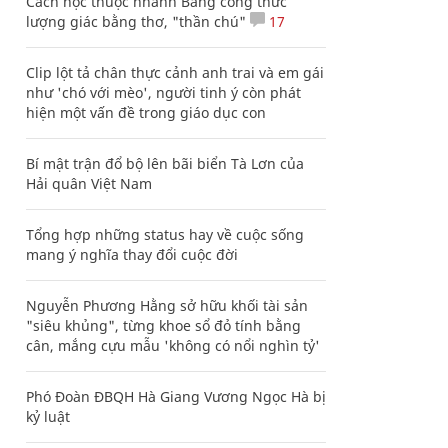
Cách học thuộc nhanh Bảng công thức
lượng giác bằng thơ, "thần chú"
17
Clip lột tả chân thực cảnh anh trai và em gái
như 'chó với mèo', người tinh ý còn phát
hiện một vấn đề trong giáo dục con
Bí mật trận đổ bộ lên bãi biển Tà Lơn của
Hải quân Việt Nam
Tổng hợp những status hay về cuộc sống
mang ý nghĩa thay đổi cuộc đời
Nguyễn Phương Hằng sở hữu khối tài sản
"siêu khủng", từng khoe sổ đỏ tính bằng
cân, mắng cựu mẫu 'không có nổi nghìn tỷ'
Phó Đoàn ĐBQH Hà Giang Vương Ngọc Hà bị
kỷ luật