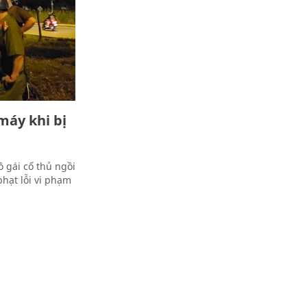
 máy khi bị
 gái cố thủ ngồi
phạt lỗi vi phạm