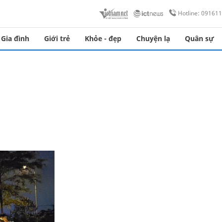
Hotline: 09161
Gia đình
Giới trẻ
Khỏe - đẹp
Chuyện lạ
Quân sự