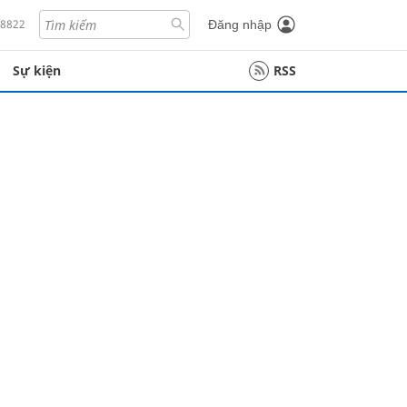
18822
Đăng nhập
Sự kiện
RSS