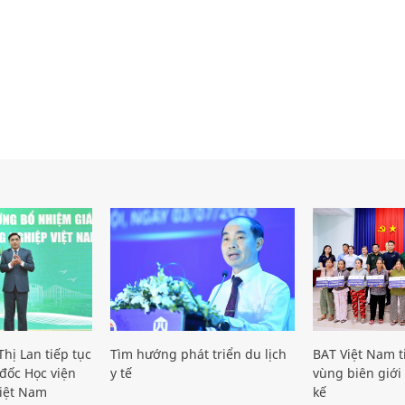
hị Lan tiếp tục
Tìm hướng phát triển du lịch
BAT Việt Nam t
đốc Học viện
y tế
vùng biên giới 
iệt Nam
kế