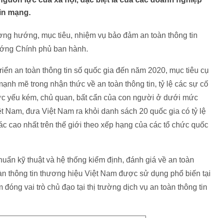
in mạng.
ơng hướng, mục tiêu, nhiệm vụ bảo đảm an toàn thông tin
ướng Chính phủ ban hành.
riển an toàn thông tin số quốc gia đến năm 2020, mục tiêu cụ
mạnh mẽ trong nhận thức về an toàn thông tin, tỷ lệ các sự cố
hức yếu kém, chủ quan, bất cẩn của con người ở dưới mức
ệt Nam, đưa Việt Nam ra khỏi danh sách 20 quốc gia có tỷ lệ
ác cao nhất trên thế giới theo xếp hạng của các tổ chức quốc
huẩn kỹ thuật và hệ thống kiểm định, đánh giá về an toàn
 toàn thông tin thương hiệu Việt Nam được sử dụng phổ biến tại
đóng vai trò chủ đạo tại thị trường dịch vụ an toàn thông tin