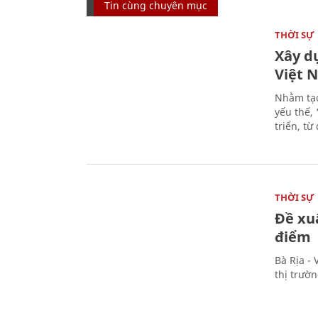
Tin cùng chuyên mục
THỜI SỰ
Xây d
Việt 
Nhằm tạo
yếu thế,
triển, t
THỜI SỰ
Đề xu
điểm
Bà Rịa -
thị trườ