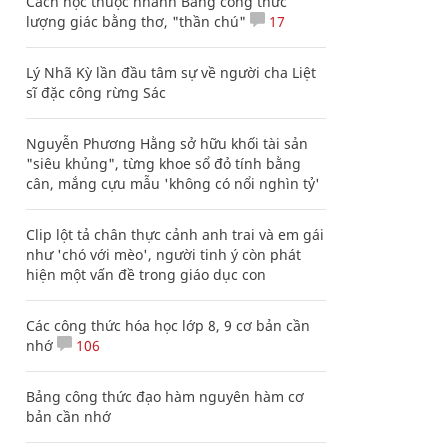
Cách học thuộc nhanh Bảng công thức
lượng giác bằng thơ, "thần chú"
17
Lý Nhã Kỳ lần đầu tâm sự về người cha Liệt
sĩ đặc công rừng Sác
Nguyễn Phương Hằng sở hữu khối tài sản
"siêu khủng", từng khoe sổ đỏ tính bằng
cân, mắng cựu mẫu 'không có nổi nghìn tỷ'
Clip lột tả chân thực cảnh anh trai và em gái
như 'chó với mèo', người tinh ý còn phát
hiện một vấn đề trong giáo dục con
Các công thức hóa học lớp 8, 9 cơ bản cần
nhớ
106
Bảng công thức đạo hàm nguyên hàm cơ
bản cần nhớ