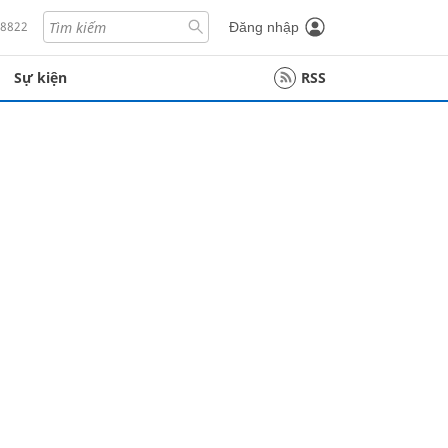
18822
Đăng nhập
Sự kiện
RSS