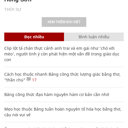
THỜI SỰ
XEM THÊM BÀI VIẾT
Đọc nhiều
Bình luận nhiều
Clip lột tả chân thực cảnh anh trai và em gái như 'chó với
mèo', người tinh ý còn phát hiện một vấn đề trong giáo dục
con
Cách học thuộc nhanh Bảng công thức lượng giác bằng thơ,
"thần chú"
17
Bảng công thức đạo hàm nguyên hàm cơ bản cần nhớ
Mẹo học thuộc Bảng tuần hoàn nguyên tố hóa học bằng thơ,
câu nói vui vẻ