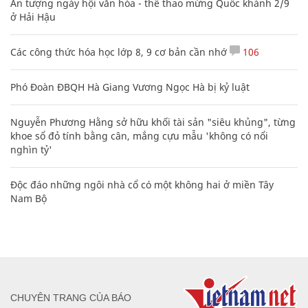
Ấn tượng ngày hội văn hóa - thể thao mừng Quốc khánh 2/9
ở Hải Hậu
Các công thức hóa học lớp 8, 9 cơ bản cần nhớ
106
Phó Đoàn ĐBQH Hà Giang Vương Ngọc Hà bị kỷ luật
Nguyễn Phương Hằng sở hữu khối tài sản "siêu khủng", từng
khoe sổ đỏ tính bằng cân, mắng cựu mẫu 'không có nổi
nghìn tỷ'
Độc đáo những ngôi nhà cổ có một không hai ở miền Tây
Nam Bộ
CHUYÊN TRANG CỦA BÁO