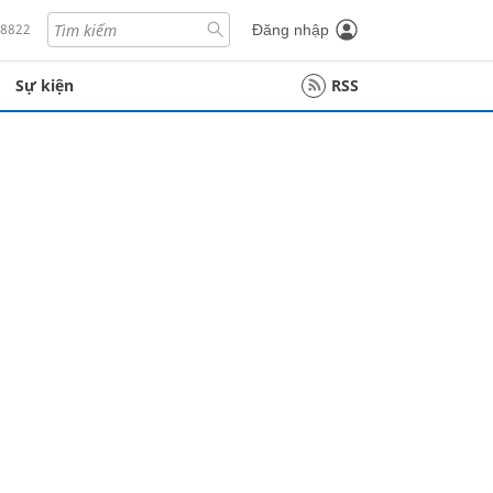
18822
Đăng nhập
Sự kiện
RSS