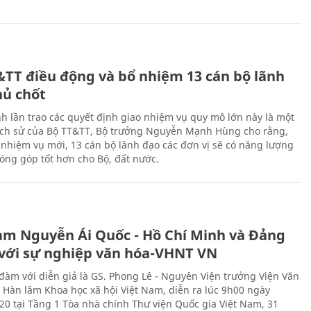
&TT điều động và bổ nhiệm 13 cán bộ lãnh
hủ chốt
h lần trao các quyết định giao nhiệm vụ quy mô lớn này là một
lịch sử của Bộ TT&TT, Bộ trưởng Nguyễn Mạnh Hùng cho rằng,
í, nhiệm vụ mới, 13 cán bộ lãnh đạo các đơn vị sẽ có năng lượng
óng góp tốt hơn cho Bộ, đất nước.
àm Nguyễn Ái Quốc - Hồ Chí Minh và Đảng
với sự nghiệp văn hóa-VHNT VN
 đàm với diễn giả là GS. Phong Lê - Nguyên Viện trưởng Viện Văn
n Hàn lâm Khoa học xã hội Việt Nam, diễn ra lúc 9h00 ngày
20 tại Tầng 1 Tòa nhà chính Thư viện Quốc gia Việt Nam, 31