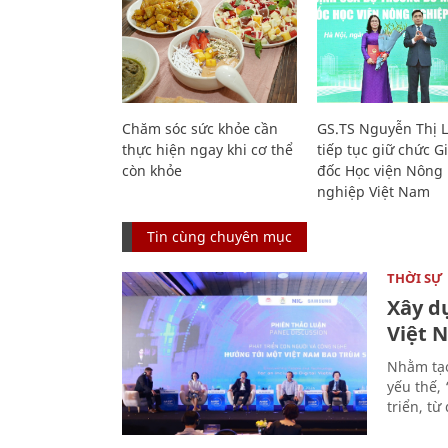
Chăm sóc sức khỏe cần
GS.TS Nguyễn Thị 
thực hiện ngay khi cơ thể
tiếp tục giữ chức 
còn khỏe
đốc Học viện Nông
nghiệp Việt Nam
Tin cùng chuyên mục
THỜI SỰ
Xây d
Việt 
Nhằm tạo
yếu thế,
triển, t