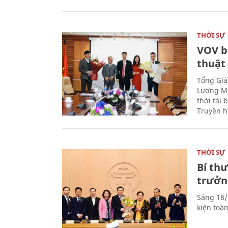
THỜI SỰ
VOV b
thuật
Tổng Giá
Lương Mi
thời tái
Truyền h
THỜI SỰ
Bí th
trưởn
Sáng 18/
kiện toà