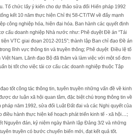
xấu. Tổ chức lấy ý kiến cho dự thảo sửa đổi Hiến pháp 1992
tổng kết 10 năm thực hiện Chỉ thị 58-CT/TW về đẩy mạnh
ệp công nghiệp hóa, hiện đại hóa. Ban hành các quyết định
 cơ cấu doanh nghiệp Nhà nước như: Phê duyệt Đề án “Tái
tiện VTC giai đoạn 2012-2015”; thành lập Ban chỉ đạo Đề án
ong lĩnh vực thông tin và truyền thông; Phê duyệt Điều lệ tổ
 Việt Nam. Lãnh đạo Bộ đã thăm và làm việc với một số đơn
ẩn bị tốt cho việc tái cơ cấu các doanh nghiệp thuộc Tập
ạo tốt công tác thông tin, tuyên truyền những vấn đề về kinh
được dư luận xã hội quan tâm, đặc biệt chú trọng thông tin về
n pháp năm 1992, sửa đổi Luật Đất đai và các Nghị quyết của
điều hành thực hiện kế hoạch phát triển kinh tế - xã hội…;
t Nguyên đán, kỷ niệm ngày thành lập Đảng 3/2 và những
 tuyên truyền có bước chuyển biến mới, đạt kết quả tốt.