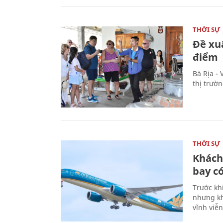
THỜI SỰ
Đề xu
điểm
Bà Rịa -
thị trườ
THỜI SỰ
Khách
bay có
Trước kh
nhưng kh
vĩnh viễ