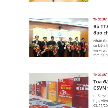
THỜI SỰ
Bộ TT
đạo c
Nhận địn
sự kiện 
với vị tr
mới để đ
THỜI SỰ
Tọa đ
CSVN 
Buổi tọa
học, Việ
03/02/20