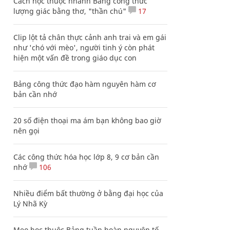
Cách học thuộc nhanh Bảng công thức
lượng giác bằng thơ, "thần chú"
17
Clip lột tả chân thực cảnh anh trai và em gái
như 'chó với mèo', người tinh ý còn phát
hiện một vấn đề trong giáo dục con
Bảng công thức đạo hàm nguyên hàm cơ
bản cần nhớ
20 số điện thoại ma ám bạn không bao giờ
nên gọi
Các công thức hóa học lớp 8, 9 cơ bản cần
nhớ
106
Nhiều điểm bất thường ở bằng đại học của
Lý Nhã Kỳ
Mẹo học thuộc Bảng tuần hoàn nguyên tố