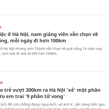
G
iệc ở Hà Nội, nam giảng viên vẫn chọn về
ống, mỗi ngày đi hơn 100km
 ở Hà Nội nhưng anh Thành vẫn chọn về quê sống 16 năm nay.
, anh vừa đi vừa về hết hơn 100km.
ẸP
áo trẻ vượt 300km ra Hà Nội 'xẻ' một phần
ứu em trai '9 phần tử vong'
cách để cứu chồng đang nguy kịch, vợ anh K. sẵn sàng hiến gan