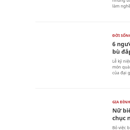
nhưng bá
làm nghề
ĐỜI SỐN
6 ngư
bù đắ
Lễ kỷ ni
món quà 
của đại g
GIA ĐÌN
Nữ biê
chục 
Bỏ việc 