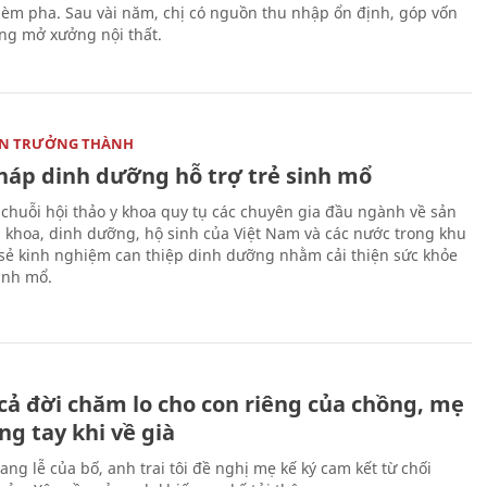
gièm pha. Sau vài năm, chị có nguồn thu nhập ổn định, góp vốn
ng mở xưởng nội thất.
ON TRƯỞNG THÀNH
pháp dinh dưỡng hỗ trợ trẻ sinh mổ
 chuỗi hội thảo y khoa quy tụ các chuyên gia đầu ngành về sản
i khoa, dinh dưỡng, hộ sinh của Việt Nam và các nước trong khu
 sẻ kinh nghiệm can thiệp dinh dưỡng nhằm cải thiện sức khỏe
sinh mổ.
H
cả đời chăm lo cho con riêng của chồng, mẹ
ng tay khi về già
ang lễ của bố, anh trai tôi đề nghị mẹ kế ký cam kết từ chối