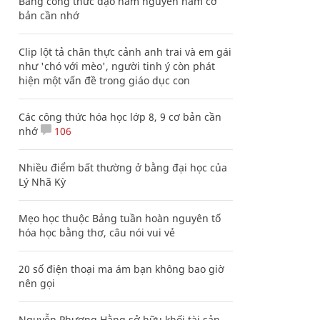
Bảng công thức đạo hàm nguyên hàm cơ
bản cần nhớ
Clip lột tả chân thực cảnh anh trai và em gái
như 'chó với mèo', người tinh ý còn phát
hiện một vấn đề trong giáo dục con
Các công thức hóa học lớp 8, 9 cơ bản cần
nhớ
106
Nhiều điểm bất thường ở bằng đại học của
Lý Nhã Kỳ
Mẹo học thuộc Bảng tuần hoàn nguyên tố
hóa học bằng thơ, câu nói vui vẻ
20 số điện thoại ma ám bạn không bao giờ
nên gọi
Nguyễn Phương Hằng sở hữu khối tài sản