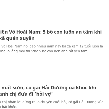
H
viên Võ Hoài Nam: 5 bố con luôn an tâm khi
 xã quán xuyến
n Võ Hoài Nam nói bao nhiêu năm nay bà xã kém 12 tuổi luôn là
ng lo lắng mọi thứ cho 5 bố con nên anh rất yên tâm.
H
 mất sớm, cô gái Hải Dương oà khóc khi
nh chị đưa đi ‘hỏi vợ’
 chị nhận lời đứng ra lo chuyện cưới hỏi, cô gái Hải Dương xúc
 bật khóc.