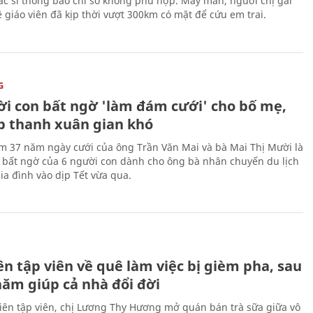
c sĩ thông báo chỉ số không phù hợp. May mắn, người chị gái
 giáo viên đã kịp thời vượt 300km có mặt để cứu em trai.
G
ời con bất ngờ 'làm đám cưới' cho bố mẹ,
p thanh xuân gian khó
ệm 37 năm ngày cưới của ông Trần Văn Mai và bà Mai Thị Mười là
bất ngờ của 6 người con dành cho ông bà nhân chuyến du lịch
ia đình vào dịp Tết vừa qua.
H
n tập viên về quê làm việc bị gièm pha, sau
năm giúp cả nhà đổi đời
biên tập viên, chị Lương Thy Hương mở quán bán trà sữa giữa vô