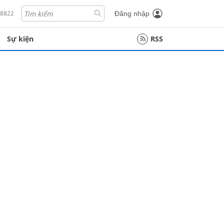
18822
Đăng nhập
Sự kiện
RSS