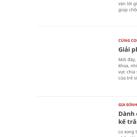
vàn lời 
giúp chồ
CÙNG C
Giải 
Mới đây,
khoa, nh
vực chia
của trẻ 
GIA ĐÌN
Dành 
kế trắ
Lo xong t