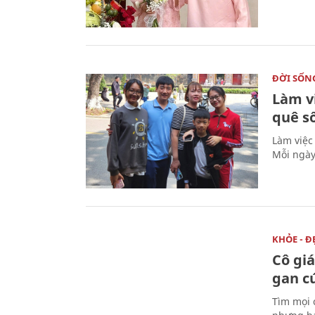
ĐỜI SỐN
Làm v
quê s
Làm việc
Mỗi ngày
KHỎE - Đ
Cô gi
gan c
Tìm mọi 