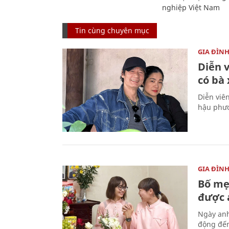
nghiệp Việt Nam
Tin cùng chuyên mục
GIA ĐÌN
Diễn 
có bà
Diễn viê
hậu phươ
GIA ĐÌN
Bố mẹ
được a
Ngày anh
động đến