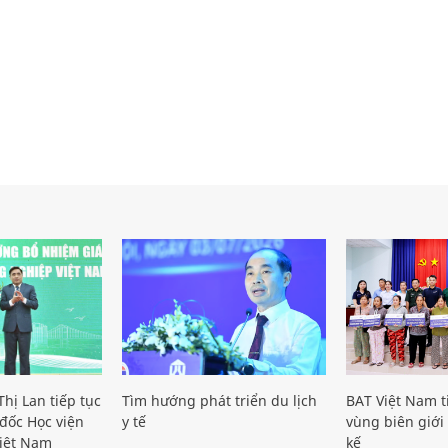
hị Lan tiếp tục
Tìm hướng phát triển du lịch
BAT Việt Nam t
đốc Học viện
y tế
vùng biên giới 
iệt Nam
kế