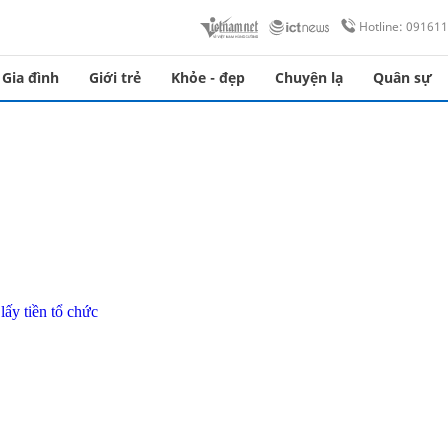
Hotline: 09161
Gia đình
Giới trẻ
Khỏe - đẹp
Chuyện lạ
Quân sự