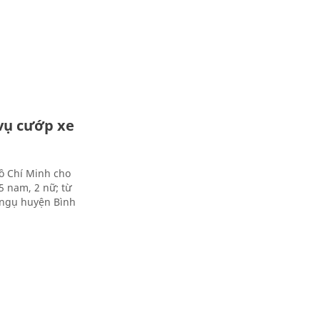
vụ cướp xe
ồ Chí Minh cho
5 nam, 2 nữ; từ
 ngụ huyện Bình