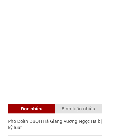
Đọc nhiều
Bình luận nhiều
Phó Đoàn ĐBQH Hà Giang Vương Ngọc Hà bị
kỷ luật