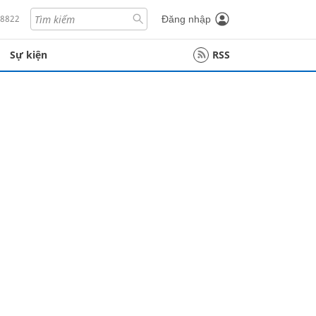
18822
Đăng nhập
Sự kiện
RSS