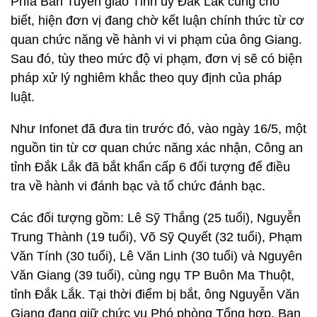
Phía Ban Tuyên giáo Tỉnh ủy Đắk Lắk cũng cho
biết, hiện đơn vị đang chờ kết luận chính thức từ cơ
quan chức năng về hành vi vi phạm của ông Giang.
Sau đó, tùy theo mức độ vi phạm, đơn vị sẽ có biện
pháp xử lý nghiêm khắc theo quy định của pháp
luật.
Như Infonet đã đưa tin trước đó, vào ngày 16/5, một
nguồn tin từ cơ quan chức năng xác nhận, Công an
tỉnh Đắk Lắk đã bắt khẩn cấp 6 đối tượng để điều
tra về hành vi đánh bạc và tổ chức đánh bạc.
Các đối tượng gồm: Lê Sỹ Thắng (25 tuổi), Nguyễn
Trung Thành (19 tuổi), Võ Sỹ Quyết (32 tuổi), Phạm
Văn Tính (30 tuổi), Lê Văn Linh (30 tuổi) và Nguyên
Văn Giang (39 tuổi), cùng ngụ TP Buôn Ma Thuột,
tỉnh Đắk Lắk. Tại thời điểm bị bắt, ông Nguyễn Văn
Giang đang giữ chức vụ Phó phòng Tổng hợp, Ban