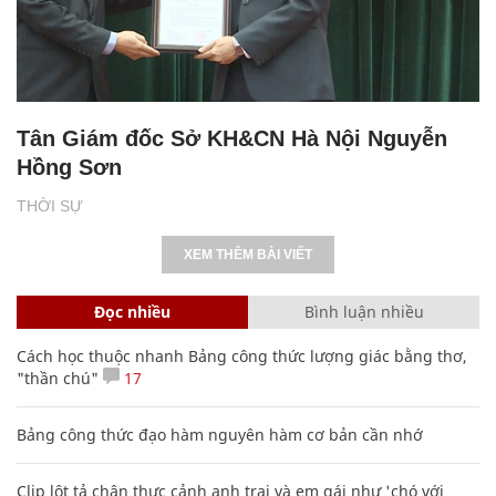
Tân Giám đốc Sở KH&CN Hà Nội Nguyễn
Hồng Sơn
THỜI SỰ
XEM THÊM BÀI VIẾT
Đọc nhiều
Bình luận nhiều
Cách học thuộc nhanh Bảng công thức lượng giác bằng thơ,
"thần chú"
17
Bảng công thức đạo hàm nguyên hàm cơ bản cần nhớ
Clip lột tả chân thực cảnh anh trai và em gái như 'chó với