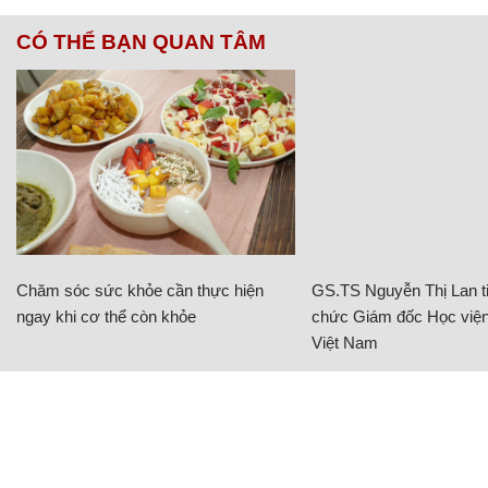
CÓ THỂ BẠN QUAN TÂM
Chăm sóc sức khỏe cần thực hiện
GS.TS Nguyễn Thị Lan ti
ngay khi cơ thể còn khỏe
chức Giám đốc Học viện
Việt Nam