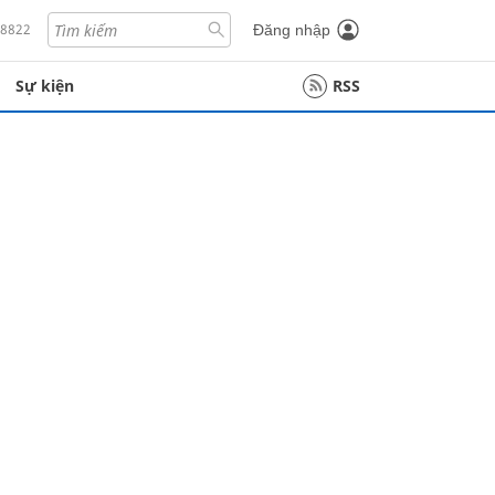
18822
Đăng nhập
Sự kiện
RSS