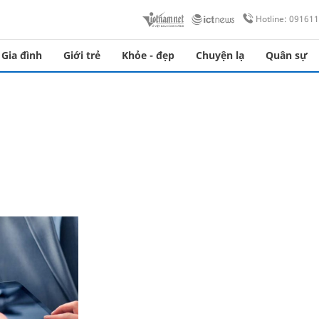
Hotline: 09161
Gia đình
Giới trẻ
Khỏe - đẹp
Chuyện lạ
Quân sự