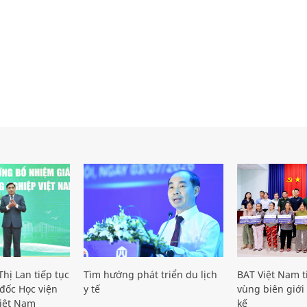
hị Lan tiếp tục
Tìm hướng phát triển du lịch
BAT Việt Nam t
đốc Học viện
y tế
vùng biên giới 
iệt Nam
kế