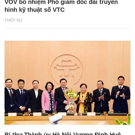
VOV bổ nhiệm Phó giám đốc đài truyền
hình kỹ thuật số VTC
THỜI SỰ
Bí thư Thành ủy Hà Nội Vương Đình Huệ