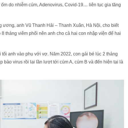
ẻ ốm do nhiễm cúm, Adenovirus, Covid-19… liên tục gia tăng
ung ương, anh Vũ Thanh Hải – Thanh Xuân, Hà Nội, cho biết
 8 tháng viêm phổi nên anh cho cả hai con nhập viện để hai
tối anh vào phụ với vợ. Năm 2022, con gái bé lúc 2 tháng
ào virus rồi lại lần lượt tới cúm A, cúm B và đến hiện tại là