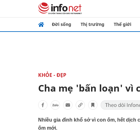
Đời sống
Thị trường
Thế giới
KHỎE - ĐẸP
Cha mẹ 'bấn loạn' vì
Nhiều gia đình khổ sở vì con ốm, hết dịch 
ốm mới.