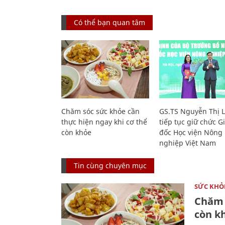
Có thể bạn quan tâm
Chăm sóc sức khỏe cần
GS.TS Nguyễn Thị 
thực hiện ngay khi cơ thể
tiếp tục giữ chức 
còn khỏe
đốc Học viện Nông
nghiệp Việt Nam
Tin cùng chuyên mục
SỨC KHỎ
Chăm 
còn k