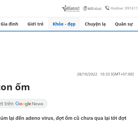
Hotline: 09161
Gia đình
Giới trẻ
Khỏe - đẹp
Chuyện lạ
Quân sự
28/10/2022 10:33 (GMT+07:00)
 con ốm
cúm lại đến adeno virus, đợt ốm cũ chưa qua lại tới đợt