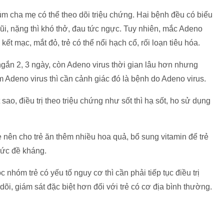
úm cha mẹ có thể theo dõi triệu chứng. Hai bệnh đều có biểu
ũi, nặng thì khó thở, đau tức ngực. Tuy nhiên, mắc Adeno
kết mạc, mắt đỏ, trẻ có thể nổi hạch cổ, rối loạn tiêu hóa.
ngắn 2, 3 ngày, còn Adeno virus thời gian lâu hơn nhưng
ễm Adeno virus thì cần cảnh giác đó là bệnh do Adeno virus.
sao, điều trị theo triệu chứng như sốt thì hạ sốt, ho sử dụng
 nên cho trẻ ăn thêm nhiều hoa quả, bổ sung vitamin để trẻ
sức đề kháng.
c nhóm trẻ có yếu tố nguy cơ thì cần phải tiếp tục điều trị
õi, giám sát đặc biệt hơn đối với trẻ có cơ địa bình thường.