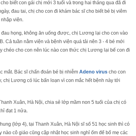
o biết con gái chị mới 3 tuổi và trong hai tháng qua đã đi
ngày, đau tai, chị cho con đi khám bác sĩ cho biết bé bị viêm
i nhập viện.
g đau họng, không ăn uống được, chị Lương lại cho con vào
. Cả tuần nằm viện và bệnh viện quá tải nên 3 - 4 bé mới
 chéo cho con nên lúc nào con thức chị Lương lại bế con đi
mặc mắt. Bác sĩ chẩn đoán bé bị nhiễm
Adeno virus
cho con
y, chị Lương có lúc bấn loạn vì con mắc hết bệnh này tới
Thanh Xuân, Hà Nội, chia sẻ lớp mầm non 5 tuổi của chị có
chỉ đạt 1 nửa.
ng (lớp 4), tại Thanh Xuân, Hà Nội sĩ số 51 học sinh thì có
ày nào cô giáo cũng cập nhật học sinh nghỉ ốm để bố mẹ các