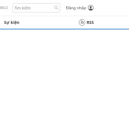
18822
Đăng nhập
Sự kiện
RSS