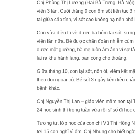
Chị Phùng Thị Lương (Hai Bà Trưng, Hà Nội) ch
viện 3 lần. Cuối tháng 9 con ốm sốt liên tục 3 
tai giữa cấp tính, vì sốt cao không hạ nên phả
Con vừa điều trị về được ba hôm lại sốt, sưn
viện lần nữa. Bé được chẩn đoán nhiễm cúm B
được một giường, bà mẹ luôn ám ảnh vì sợ lây
lại ra khu hành lang, ban công cho thoáng.
Giữa tháng 10, con lại sốt, nôn ói, viêm kết 
theo dõi ngoại trú. Bé sốt 3 ngày kèm tiêu chả
bệnh khác.
Chị Nguyễn Thị Lan – giáo viên mầm non tại 
24 học sinh thì trong tuần vừa rồi sĩ số đi học 
Tương tự, lớp học của con chị Vũ Thị Hồng Nhu
tơi 15 con nghỉ vì ốm. Chị Nhung cho biết ng