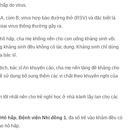
 hấp do virus.
 A, cúm B, virus hợp bào đường thở (RSV) và đặc biệt là
loại virus thông thường gây ra.
 hô hấp, cha mẹ không nên cho con uống kháng sinh vội.
ng kháng sinh đều không có tác dụng. Kháng sinh chỉ dùng
 bác sĩ.
dịch, bác sĩ An khuyến cáo, cha mẹ nên tăng đề kháng cho
ể sử dụng bổ sung thêm các vi chất theo khuyến nghị của
n tốt nhất nên cho trẻ nghỉ học ở nhà tránh lây lan cho các
Hô hấp, Bệnh viện Nhi đồng 1
, đa số trẻ vào khám đều có
ào hô hấp.