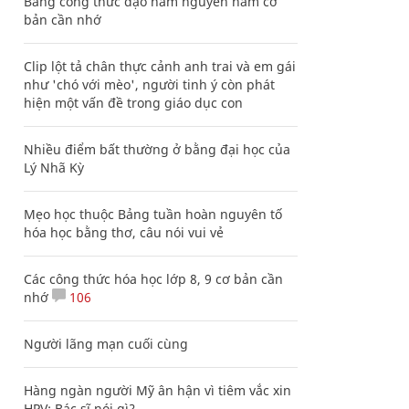
Bảng công thức đạo hàm nguyên hàm cơ
bản cần nhớ
Clip lột tả chân thực cảnh anh trai và em gái
như 'chó với mèo', người tinh ý còn phát
hiện một vấn đề trong giáo dục con
Nhiều điểm bất thường ở bằng đại học của
Lý Nhã Kỳ
Mẹo học thuộc Bảng tuần hoàn nguyên tố
hóa học bằng thơ, câu nói vui vẻ
Các công thức hóa học lớp 8, 9 cơ bản cần
nhớ
106
Người lãng mạn cuối cùng
Hàng ngàn người Mỹ ân hận vì tiêm vắc xin
HPV: Bác sĩ nói gì?