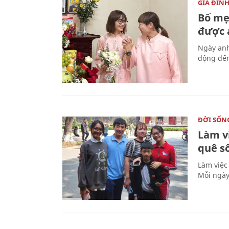
GIA ĐÌN
Bố mẹ
được a
Ngày anh
động đến
ĐỜI SỐN
Làm v
quê s
Làm việc
Mỗi ngày