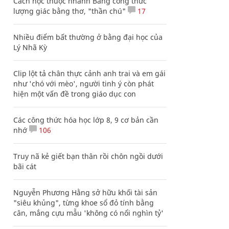
Cách học thuộc nhanh Bảng công thức
lượng giác bằng thơ, "thần chú"
17
Nhiều điểm bất thường ở bằng đại học của
Lý Nhã Kỳ
Clip lột tả chân thực cảnh anh trai và em gái
như 'chó với mèo', người tinh ý còn phát
hiện một vấn đề trong giáo dục con
Các công thức hóa học lớp 8, 9 cơ bản cần
nhớ
106
Truy nã kẻ giết bạn thân rồi chôn ngồi dưới
bãi cát
Nguyễn Phương Hằng sở hữu khối tài sản
"siêu khủng", từng khoe sổ đỏ tính bằng
cân, mắng cựu mẫu 'không có nổi nghìn tỷ'