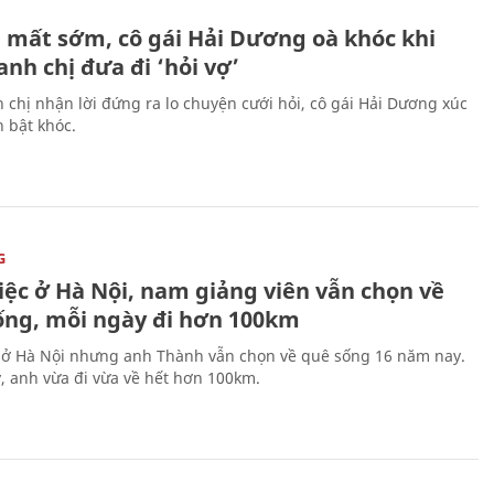
H
 mất sớm, cô gái Hải Dương oà khóc khi
nh chị đưa đi ‘hỏi vợ’
 chị nhận lời đứng ra lo chuyện cưới hỏi, cô gái Hải Dương xúc
 bật khóc.
G
iệc ở Hà Nội, nam giảng viên vẫn chọn về
ống, mỗi ngày đi hơn 100km
 ở Hà Nội nhưng anh Thành vẫn chọn về quê sống 16 năm nay.
, anh vừa đi vừa về hết hơn 100km.