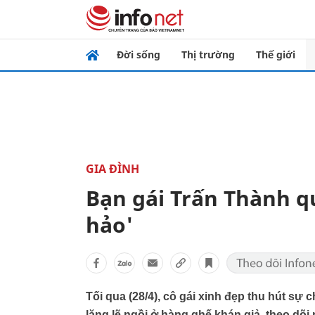
Đời sống
Thị trường
Thế giới
GIA ĐÌNH
Bạn gái Trấn Thành q
hảo'
Tối qua (28/4), cô gái xinh đẹp thu hút sự
lặng lẽ ngồi ở hàng ghế khán giả, theo dõi