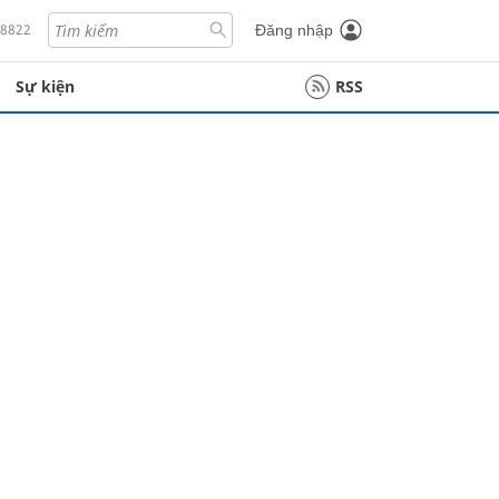
18822
Đăng nhập
Sự kiện
RSS