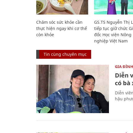
Chăm sóc sức khỏe cần
GS.TS Nguyễn Thị 
thực hiện ngay khi cơ thể
tiếp tục giữ chức 
còn khỏe
đốc Học viện Nông
nghiệp Việt Nam
Tin cùng chuyên mục
GIA ĐÌN
Diễn 
có bà
Diễn viê
hậu phươ