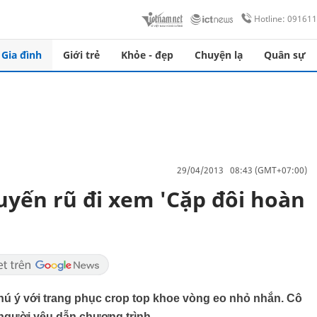
Hotline: 09161
Gia đình
Giới trẻ
Khỏe - đẹp
Chuyện lạ
Quân sự
29/04/2013 08:43 (GMT+07:00)
uyến rũ đi xem 'Cặp đôi hoàn
 chú ý với trang phục crop top khoe vòng eo nhỏ nhắn. Cô
 người yêu dẫn chương trình.