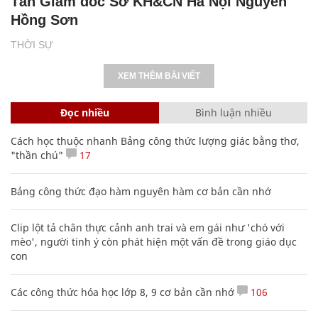
Tân Giám đốc Sở KH&CN Hà Nội Nguyễn
Hồng Sơn
THỜI SỰ
XEM THÊM BÀI VIẾT
Đọc nhiều
Bình luận nhiều
Cách học thuộc nhanh Bảng công thức lượng giác bằng thơ,
"thần chú"
17
Bảng công thức đạo hàm nguyên hàm cơ bản cần nhớ
Clip lột tả chân thực cảnh anh trai và em gái như 'chó với
mèo', người tinh ý còn phát hiện một vấn đề trong giáo dục
con
Các công thức hóa học lớp 8, 9 cơ bản cần nhớ
106