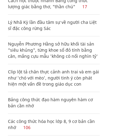
Cách học thuộc nhanh Bảng công thức
lượng giác bằng thơ, "thần chú"
17
Lý Nhã Kỳ lần đầu tâm sự về người cha Liệt
sĩ đặc công rừng Sác
Nguyễn Phương Hằng sở hữu khối tài sản
"siêu khủng", từng khoe sổ đỏ tính bằng
cân, mắng cựu mẫu 'không có nổi nghìn tỷ'
Clip lột tả chân thực cảnh anh trai và em gái
như 'chó với mèo', người tinh ý còn phát
hiện một vấn đề trong giáo dục con
Bảng công thức đạo hàm nguyên hàm cơ
bản cần nhớ
Các công thức hóa học lớp 8, 9 cơ bản cần
nhớ
106