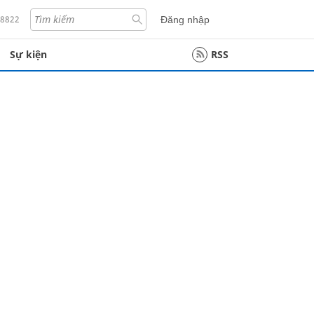
18822
Đăng nhập
Sự kiện
RSS