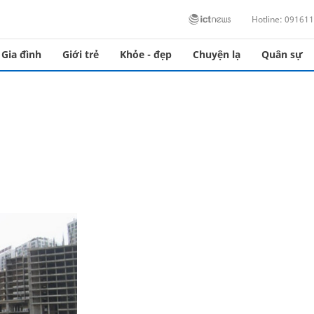
Hotline: 09161
Gia đình
Giới trẻ
Khỏe - đẹp
Chuyện lạ
Quân sự