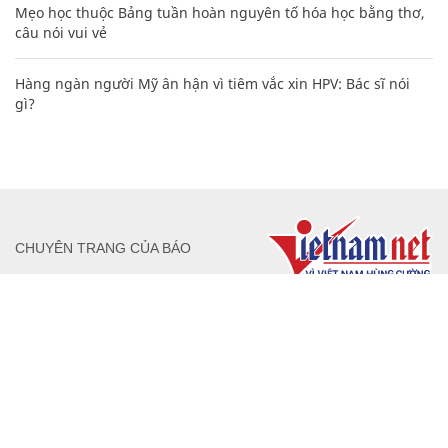
Mẹo học thuộc Bảng tuần hoàn nguyên tố hóa học bằng thơ,
câu nói vui vẻ
Hàng ngàn người Mỹ ân hận vì tiêm vắc xin HPV: Bác sĩ nói
gì?
CHUYÊN TRANG CỦA BÁO
Tòa soạn: Tòa nhà Cục Tần Số, 115 Trần Duy Hưng Hà Nội
Giấy phép hoạt động báo chí: Số 09/GP-BTTTT, Bộ Thông tin và
Truyền thông cấp ngày 07/01/2019.
0916118822
Hotline nội dung:
toasoan@infonet.vn
Email: