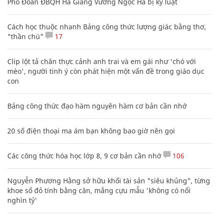
Phó Đoàn ĐBQH Hà Giang Vương Ngọc Hà bị kỷ luật
Cách học thuộc nhanh Bảng công thức lượng giác bằng thơ,
"thần chú"
17
Clip lột tả chân thực cảnh anh trai và em gái như 'chó với
mèo', người tinh ý còn phát hiện một vấn đề trong giáo dục
con
Bảng công thức đạo hàm nguyên hàm cơ bản cần nhớ
20 số điện thoại ma ám bạn không bao giờ nên gọi
Các công thức hóa học lớp 8, 9 cơ bản cần nhớ
106
Nguyễn Phương Hằng sở hữu khối tài sản "siêu khủng", từng
khoe sổ đỏ tính bằng cân, mắng cựu mẫu 'không có nổi
nghìn tỷ'