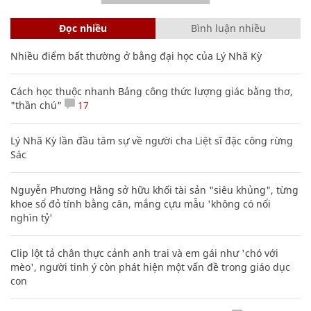
Đọc nhiều
Bình luận nhiều
Nhiều điểm bất thường ở bằng đại học của Lý Nhã Kỳ
Cách học thuộc nhanh Bảng công thức lượng giác bằng thơ,
"thần chú"
17
Lý Nhã Kỳ lần đầu tâm sự về người cha Liệt sĩ đặc công rừng
Sác
Nguyễn Phương Hằng sở hữu khối tài sản "siêu khủng", từng
khoe sổ đỏ tính bằng cân, mắng cựu mẫu 'không có nổi
nghìn tỷ'
Clip lột tả chân thực cảnh anh trai và em gái như 'chó với
mèo', người tinh ý còn phát hiện một vấn đề trong giáo dục
con