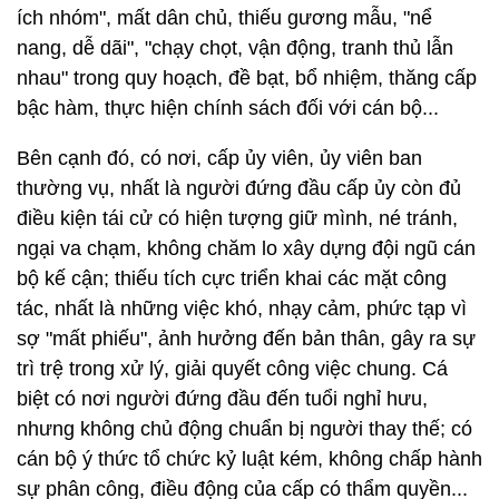
ích nhóm", mất dân chủ, thiếu gương mẫu, "nể
nang, dễ dãi", "chạy chọt, vận động, tranh thủ lẫn
nhau" trong quy hoạch, đề bạt, bổ nhiệm, thăng cấp
bậc hàm, thực hiện chính sách đối với cán bộ...
Bên cạnh đó, có nơi, cấp ủy viên, ủy viên ban
thường vụ, nhất là người đứng đầu cấp ủy còn đủ
điều kiện tái cử có hiện tượng giữ mình, né tránh,
ngại va chạm, không chăm lo xây dựng đội ngũ cán
bộ kế cận; thiếu tích cực triển khai các mặt công
tác, nhất là những việc khó, nhạy cảm, phức tạp vì
sợ "mất phiếu", ảnh hưởng đến bản thân, gây ra sự
trì trệ trong xử lý, giải quyết công việc chung. Cá
biệt có nơi người đứng đầu đến tuổi nghỉ hưu,
nhưng không chủ động chuẩn bị người thay thế; có
cán bộ ý thức tổ chức kỷ luật kém, không chấp hành
sự phân công, điều động của cấp có thẩm quyền...