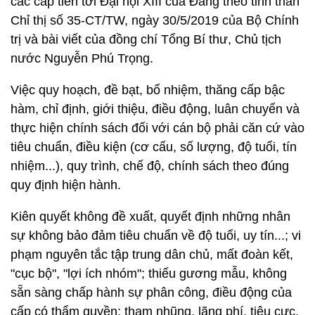
các cấp tiến tới Đại hội XIII của Đảng theo tinh thần
Chỉ thị số 35-CT/TW, ngày 30/5/2019 của Bộ Chính
trị và bài viết của đồng chí Tổng Bí thư, Chủ tịch
nước Nguyễn Phú Trọng.
Việc quy hoạch, đề bạt, bổ nhiệm, thăng cấp bậc
hàm, chỉ định, giới thiệu, điều động, luân chuyển và
thực hiện chính sách đối với cán bộ phải căn cứ vào
tiêu chuẩn, điều kiện (cơ cấu, số lượng, độ tuổi, tín
nhiệm...), quy trình, chế độ, chính sách theo đúng
quy định hiện hành.
Kiên quyết không đề xuất, quyết định những nhân
sự không bảo đảm tiêu chuẩn về độ tuổi, uy tín...; vi
phạm nguyên tắc tập trung dân chủ, mất đoàn kết,
"cục bộ", "lợi ích nhóm"; thiếu gương mẫu, không
sẵn sàng chấp hành sự phân công, điều động của
cấp có thẩm quyền; tham nhũng, lãng phí, tiêu cực,