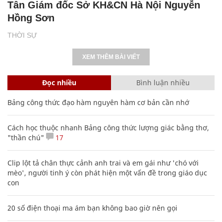
Tân Giám đốc Sở KH&CN Hà Nội Nguyễn
Hồng Sơn
THỜI SỰ
XEM THÊM BÀI VIẾT
Đọc nhiều
Bình luận nhiều
Bảng công thức đạo hàm nguyên hàm cơ bản cần nhớ
Cách học thuộc nhanh Bảng công thức lượng giác bằng thơ,
"thần chú"
17
Clip lột tả chân thực cảnh anh trai và em gái như 'chó với
mèo', người tinh ý còn phát hiện một vấn đề trong giáo dục
con
20 số điện thoại ma ám bạn không bao giờ nên gọi