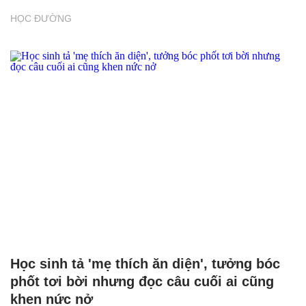
HỌC ĐƯỜNG
Học sinh tả 'mẹ thích ăn diện', tưởng bóc
phốt tơi bời nhưng đọc câu cuối ai cũng
khen nức nở