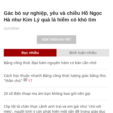
Gác bỏ sự nghiệp, yêu và chiều Hồ Ngọc
Hà như Kim Lý quả là hiếm có khó tìm
GIA ĐÌNH
XEM THÊM BÀI VIẾT
Đọc nhiều
Bình luận nhiều
Bảng công thức đạo hàm nguyên hàm cơ bản cần nhớ
Cách học thuộc nhanh Bảng công thức lượng giác bằng thơ,
"thần chú"
17
20 số điện thoại ma ám bạn không bao giờ nên gọi
Clip lột tả chân thực cảnh anh trai và em gái như 'chó với
mèo', người tinh ý còn phát hiện một vấn đề trong giáo dục