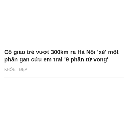
Cô giáo trẻ vượt 300km ra Hà Nội 'xẻ' một
phần gan cứu em trai '9 phần tử vong'
KHỎE - ĐẸP