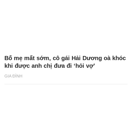
Bố mẹ mất sớm, cô gái Hải Dương oà khóc
khi được anh chị đưa đi ‘hỏi vợ’
GIA ĐÌNH