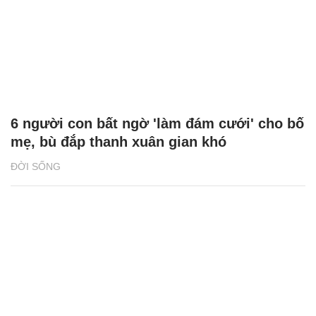
6 người con bất ngờ 'làm đám cưới' cho bố
mẹ, bù đắp thanh xuân gian khó
ĐỜI SỐNG