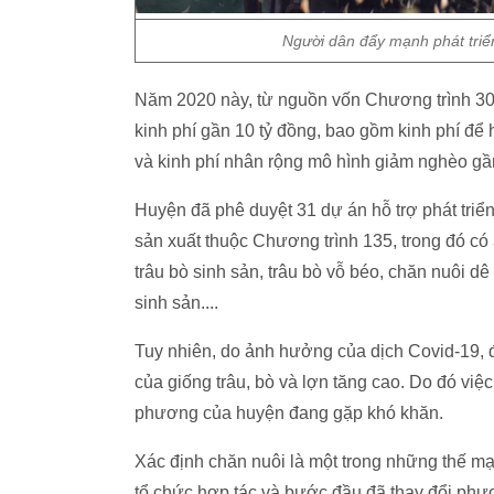
Người dân đẩy mạnh phát triể
Năm 2020 này, từ nguồn vốn Chương trình 3
kinh phí gần 10 tỷ đồng, bao gồm kinh phí để h
và kinh phí nhân rộng mô hình giảm nghèo gần
Huyện đã phê duyệt 31 dự án hỗ trợ phát triển
sản xuất thuộc Chương trình 135, trong đó có 
trâu bò sinh sản, trâu bò vỗ béo, chăn nuôi dê
sinh sản....
Tuy nhiên, do ảnh hưởng của dịch Covid-19, đặ
của giống trâu, bò và lợn tăng cao. Do đó việc 
phương của huyện đang gặp khó khăn.
Xác định chăn nuôi là một trong những thế m
tổ chức hợp tác và bước đầu đã thay đổi phư