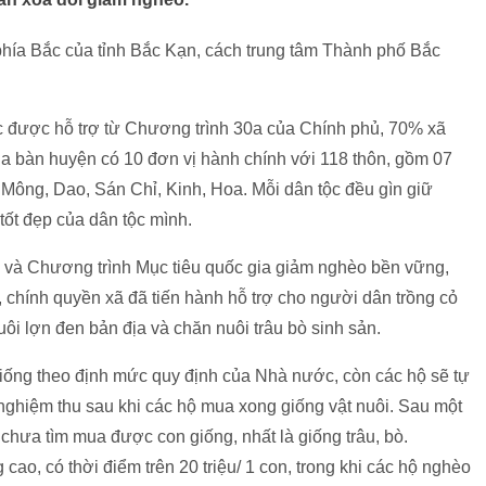
hía Bắc của tỉnh Bắc Kạn, cách trung tâm Thành phố Bắc
c được hỗ trợ từ Chương trình 30a của Chính phủ, 70% xã
địa bàn huyện có 10 đơn vị hành chính với 118 thôn, gồm 07
 Mông, Dao, Sán Chỉ, Kinh, Hoa. Mỗi dân tộc đều gìn giữ
ốt đẹp của dân tộc mình.
a và Chương trình Mục tiêu quốc gia giảm nghèo bền vững,
 chính quyền xã đã tiến hành hỗ trợ cho người dân trồng cỏ
uôi lợn đen bản địa và chăn nuôi trâu bò sinh sản.
giống theo định mức quy định của Nhà nước, còn các hộ sẽ tự
 nghiệm thu sau khi các hộ mua xong giống vật nuôi. Sau một
ộ chưa tìm mua được con giống, nhất là giống trâu, bò.
cao, có thời điểm trên 20 triệu/ 1 con, trong khi các hộ nghèo