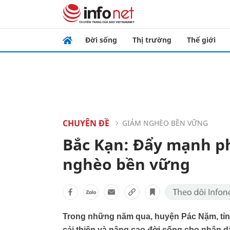
Đời sống
Thị trường
Thế giới
CHUYÊN ĐỀ
GIẢM NGHÈO BỀN VỮNG
Bắc Kạn: Đẩy mạnh ph
nghèo bền vững
Trong những năm qua, huyện Pác Nặm, tỉnh 
cải thiện và nâng cao đời sống cho nhân d