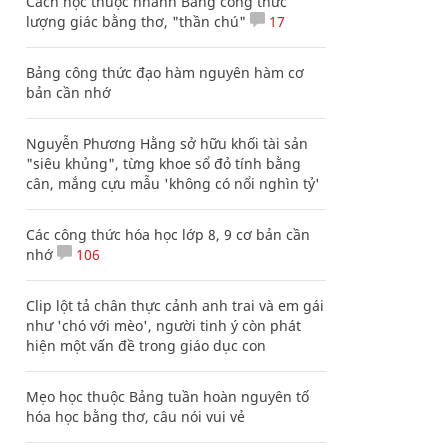
Cách học thuộc nhanh Bảng công thức
lượng giác bằng thơ, "thần chú"
17
Bảng công thức đạo hàm nguyên hàm cơ
bản cần nhớ
Nguyễn Phương Hằng sở hữu khối tài sản
"siêu khủng", từng khoe sổ đỏ tính bằng
cân, mắng cựu mẫu 'không có nổi nghìn tỷ'
Các công thức hóa học lớp 8, 9 cơ bản cần
nhớ
106
Clip lột tả chân thực cảnh anh trai và em gái
như 'chó với mèo', người tinh ý còn phát
hiện một vấn đề trong giáo dục con
Mẹo học thuộc Bảng tuần hoàn nguyên tố
hóa học bằng thơ, câu nói vui vẻ