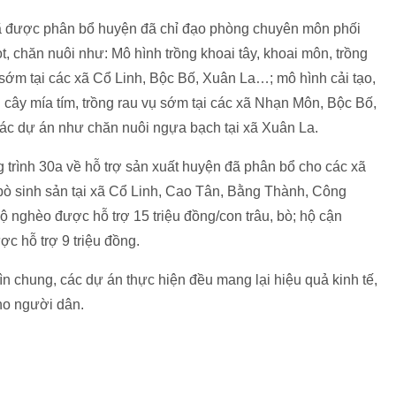
đã được phân bổ huyện đã chỉ đạo phòng chuyên môn phối
t, chăn nuôi như: Mô hình trồng khoai tây, khoai môn, trồng
sớm tại các xã Cổ Linh, Bộc Bố, Xuân La…; mô hình cải tạo,
 cây mía tím, trồng rau vụ sớm tại các xã Nhạn Môn, Bộc Bố,
các dự án như chăn nuôi ngựa bạch tại xã Xuân La.
trình 30a về hỗ trợ sản xuất huyện đã phân bổ cho các xã
, bò sinh sản tại xã Cổ Linh, Cao Tân, Bằng Thành, Công
hộ nghèo được hỗ trợ 15 triệu đồng/con trâu, bò; hộ cận
c hỗ trợ 9 triệu đồng.
ìn chung, các dự án thực hiện đều mang lại hiệu quả kinh tế,
cho người dân.