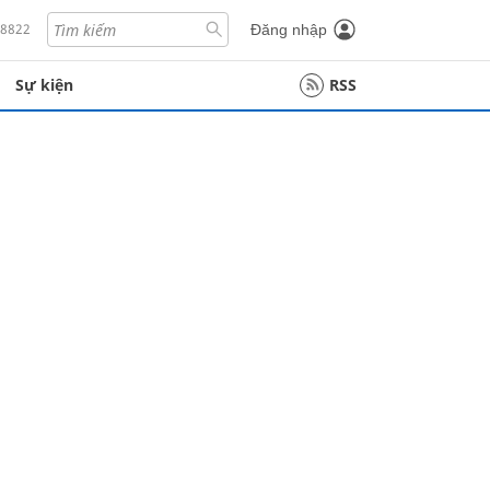
18822
Đăng nhập
Sự kiện
RSS