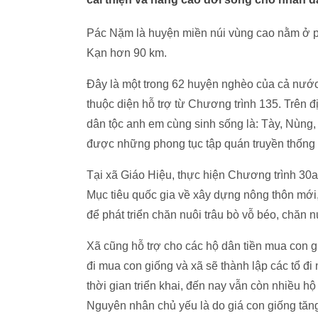
Pác Nặm là huyện miền núi vùng cao nằm ở p
Kạn hơn 90 km.
Đây là một trong 62 huyện nghèo của cả nướ
thuộc diện hỗ trợ từ Chương trình 135. Trên 
dân tộc anh em cùng sinh sống là: Tày, Nùng,
được những phong tục tập quán truyền thống t
Tại xã Giáo Hiệu, thực hiện Chương trình 30
Mục tiêu quốc gia về xây dựng nông thôn mới,
để phát triển chăn nuôi trâu bò vỗ béo, chăn n
Xã cũng hỗ trợ cho các hộ dân tiền mua con 
đi mua con giống và xã sẽ thành lập các tổ đi
thời gian triển khai, đến nay vẫn còn nhiều h
Nguyên nhân chủ yếu là do giá con giống tăng 