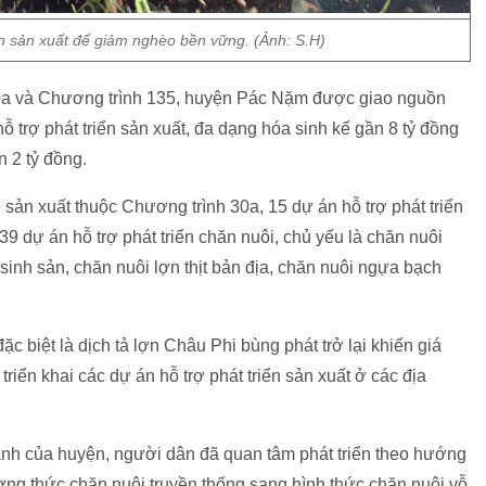
n sản xuất để giảm nghèo bền vững. (Ảnh: S.H)
0a và Chương trình 135, huyện Pác Nặm được giao nguồn
ỗ trợ phát triển sản xuất, đa dạng hóa sinh kế gần 8 tỷ đồng
 2 tỷ đồng.
 sản xuất thuộc Chương trình 30a, 15 dự án hỗ trợ phát triển
39 dự án hỗ trợ phát triển chăn nuôi, chủ yếu là chăn nuôi
 sinh sản, chăn nuôi lợn thịt bản địa, chăn nuôi ngựa bạch
c biệt là dịch tả lợn Châu Phi bùng phát trở lại khiến giá
triển khai các dự án hỗ trợ phát triển sản xuất ở các địa
ạnh của huyện, người dân đã quan tâm phát triển theo hướng
ơng thức chăn nuôi truyền thống sang hình thức chăn nuôi vỗ