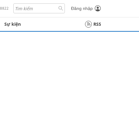
18822
Đăng nhập
Sự kiện
RSS