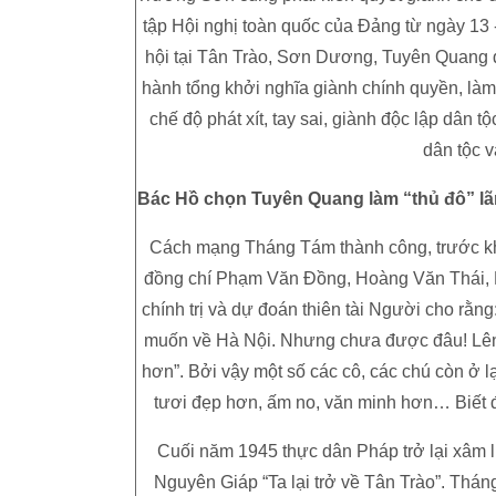
tập Hội nghị toàn quốc của Đảng từ ngày 13 
hội tại Tân Trào, Sơn Dương, Tuyên Quang đ
hành tổng khởi nghĩa giành chính quyền, làm
chế độ phát xít, tay sai, giành độc lập dân
dân tộc v
Bác Hồ chọn Tuyên Quang làm “thủ đô” lã
Cách mạng Tháng Tám thành công, trước kh
đồng chí Phạm Văn Đồng, Hoàng Văn Thái, 
chính trị và dự đoán thiên tài Người cho rằn
muốn về Hà Nội. Nhưng chưa được đâu! Lêni
hơn”. Bởi vậy một số các cô, các chú còn ở 
tươi đẹp hơn, ấm no, văn minh hơn… Biết đ
Cuối năm 1945 thực dân Pháp trở lại xâm 
Nguyên Giáp “Ta lại trở về Tân Trào”. Thán