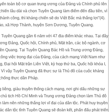
yển toàn bộ cơ quan trung ương của Đảng và Chính phủ lên
chiến lâu dài và chọn Tuyên Quang làm điểm đến đầu tiên, vì
ành công, thì kháng chiến sẽ do Việt Bắc mà thắng lợi”(4).
Sảo, xã Hợp Thành, huyện Sơn Dương, Tuyên Quang.
ở Tuyên Quang gần 6 năm với 47 địa điểm khác nhau. Tại đây
ương Đảng, Quốc hội, Chính phủ, Mặt trận, các bộ ngành, cơ
uyên Quang. Tại Tuyên Quang Bác Hồ và Trung ương Đảng,
 công việc trọng đại của Đảng, của cách mạng Việt Nam như
g, Đại hội Mặt trận Liên Việt, kỳ họp thứ ba, Quốc hội khóa I,
. Vì vậy Tuyên Quang đã thực sự là Thủ đô của cuộc kháng
 chống thực dân Pháp.
 liêng, giàu truyền thống cách mạng, nơi ghi dấu những sự
ợc chủ tịch Hồ Chí Minh và Trung ương Đảng chọn làm Thủ đô
làm nên những thắng lợi vĩ đại của dân tộc. Phát huy truyền
 dân tộc tỉnh Tuyên Quang sẽ đoàn kết, phấn đấu phát triển