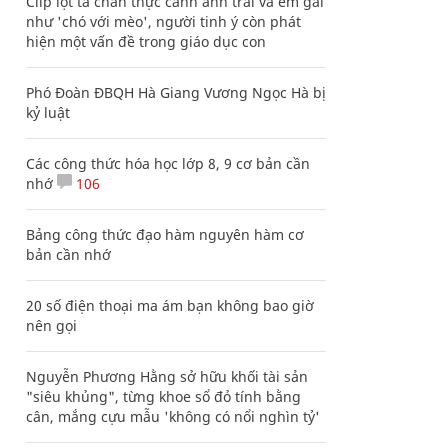
Clip lột tả chân thực cảnh anh trai và em gái
như 'chó với mèo', người tinh ý còn phát
hiện một vấn đề trong giáo dục con
Phó Đoàn ĐBQH Hà Giang Vương Ngọc Hà bị
kỷ luật
Các công thức hóa học lớp 8, 9 cơ bản cần
nhớ
106
Bảng công thức đạo hàm nguyên hàm cơ
bản cần nhớ
20 số điện thoại ma ám bạn không bao giờ
nên gọi
Nguyễn Phương Hằng sở hữu khối tài sản
"siêu khủng", từng khoe sổ đỏ tính bằng
cân, mắng cựu mẫu 'không có nổi nghìn tỷ'