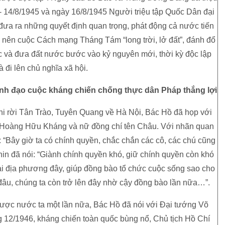
- 14/8/1945 và ngày 16/8/1945 Người triệu tập Quốc Dân đại
ưa ra những quyết định quan trọng, phát động cả nước tiến
 nên cuộc Cách mạng Tháng Tám “long trời, lở đất”, đánh đổ
 tộc và đưa đất nước bước vào kỷ nguyên mới, thời kỳ độc lập
à đi lên chủ nghĩa xã hội.
nh đạo cuộc kháng chiến chống thực dân Pháp thắng lợi
i rời Tân Trào, Tuyên Quang về Hà Nội, Bác Hồ đã họp với
Hoàng Hữu Kháng và nữ đồng chí tên Châu. Với nhãn quan
g: “Bây giờ ta có chính quyền, chắc chắn các cô, các chú cũng
n đã nói: “Giành chính quyền khó, giữ chính quyền còn khó
lại địa phương đây, giúp đồng bào tổ chức cuộc sống sao cho
âu, chúng ta còn trở lên đây nhờ cậy đồng bào lần nữa…”.
lược nước ta một lần nữa, Bác Hồ đã nói với Đại tướng Võ
g 12/1946, kháng chiến toàn quốc bùng nổ, Chủ tịch Hồ Chí