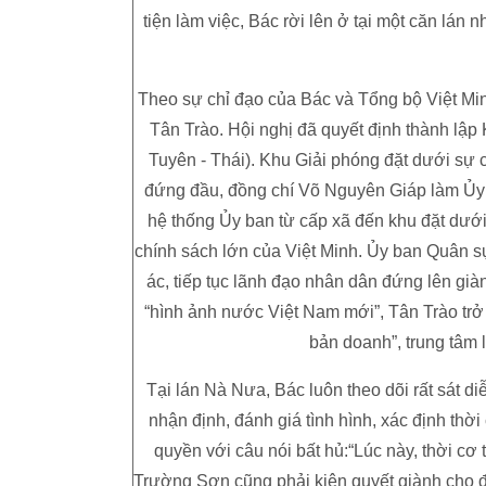
tiện làm việc, Bác rời lên ở tại một căn lá
Theo sự chỉ đạo của Bác và Tổng bộ Việt Min
Tân Trào. Hội nghị đã quyết định thành lập 
Tuyên - Thái). Khu Giải phóng đặt dưới sự 
đứng đầu, đồng chí Võ Nguyên Giáp làm Ủy 
hệ thống Ủy ban từ cấp xã đến khu đặt dưới
chính sách lớn của Việt Minh. Ủy ban Quân sự
ác, tiếp tục lãnh đạo nhân dân đứng lên gi
“hình ảnh nước Việt Nam mới”, Tân Trào trở
bản doanh”, trung tâm
Tại lán Nà Nưa, Bác luôn theo dõi rất sát d
nhận định, đánh giá tình hình, xác định thờ
quyền với câu nói bất hủ:“Lúc này, thời cơ t
Trường Sơn cũng phải kiên quyết giành cho 