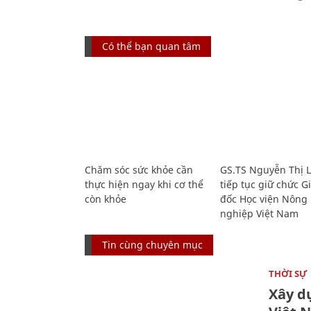
Có thể bạn quan tâm
Chăm sóc sức khỏe cần
GS.TS Nguyễn Thị 
thực hiện ngay khi cơ thể
tiếp tục giữ chức 
còn khỏe
đốc Học viện Nông
nghiệp Việt Nam
Tin cùng chuyên mục
THỜI SỰ
Xây d