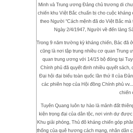
Minh và Trung ương Đảng chủ trương di chu
chiến khu Việt Bắc chuẩn bị cho cuộc kháng 
theo Người “Cách mệnh đã do Việt Bắc mà th
Ngày 2/4/1947, Người về đến làng 
Trong 9 năm trường kỳ kháng chiến, Bác đã 
cũng là nơi tập trung nhiều cơ quan Trung 
quan trung ương với 14/15 bộ đóng tại T
Chính phủ đã quyết định nhiều quyết sách,
Đại hội đại biểu toàn quốc lần thứ II của Đản
các phiên họp của Hội đồng Chính phủ vv..
chiến
Tuyên Quang luôn tự hào là mảnh đất thiêng
kiện trọng đại của dân tộc, nơi vinh dự đư
Khu giải phóng, Thủ đô kháng chiến góp phần 
thống của quê hương cách mạng, nhân dân các