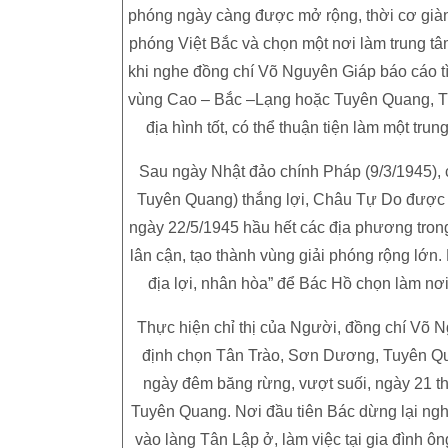
phóng ngày càng được mở rộng, thời cơ giàn
phóng Việt Bắc và chọn một nơi làm trung tâm
khi nghe đồng chí Võ Nguyên Giáp báo cáo tì
vùng Cao – Bắc –Lạng hoặc Tuyên Quang, Thá
địa hình tốt, có thể thuận tiện làm một tru
Sau ngày Nhật đảo chính Pháp (9/3/1945),
Tuyên Quang) thắng lợi, Châu Tự Do được 
ngày 22/5/1945 hầu hết các địa phương tron
lân cận, tạo thành vùng giải phóng rộng lớn.
địa lợi, nhân hòa” để Bác Hồ chọn làm nơ
Thực hiện chỉ thị của Người, đồng chí Võ
định chọn Tân Trào, Sơn Dương, Tuyên Qu
ngày đêm băng rừng, vượt suối, ngày 21 
Tuyên Quang. Nơi đầu tiên Bác dừng lại ng
vào làng Tân Lập ở, làm việc tại gia đình 