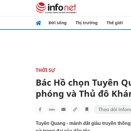
Đời sống
Thị trường
Thế giới
THỜI SỰ
Bác Hồ chọn Tuyên Q
phóng và Thủ đô Khá
Tuyên Quang - mảnh đất giàu truyền thống 
sử trọng đại của dân tộc.