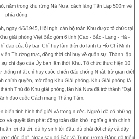
n nhỏ, nằm trong khu rừng Nà Nưa, cách làng Tân Lập 500m về
phía đông.
h, ngày 4/6/1945, Hội nghị cán bộ toàn Khu được tổ chức tại
Khu giải phóng Việt Bắc gồm 6 tỉnh (Cao - Bắc - Lạng - Hà -
chỉ đạo của Ủy ban Chỉ huy lâm thời do lãnh tụ Hồ Chí Minh
viên Thường trực, đồng thời chỉ huy về quân sự. Thành lập
 sự chỉ đạo của Ủy ban lâm thời Khu. Tổ chức thực hiện 10
 thống nhất chỉ huy cuộc chiến đấu chống Nhật, trừ gian diệt
ành chính quyền, mở rộng Khu Giải phóng. Khu Giải phóng là
 thành Thủ đô Khu giải phóng, lán Nà Nưa đã trở thành “Đại
 lãnh đạo cuộc Cách mạng Tháng Tám.
iễn biến tình hình thế giới và trong nước. Người đã có những
i cơ và quyết tâm phát động toàn dân khởi nghĩa giành chính
huận lợi đã tới, dù hy sinh tới đâu, dù phải đốt cháy cả dãy
được độc lập”. Ngay sau đó Bác và Trung ương Đảng đã triệu