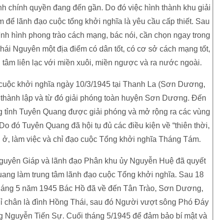
h chính quyền đang đến gần. Do đó việc hình thành khu giải
 để lãnh đạo cuộc tổng khởi nghĩa là yêu cầu cấp thiết. Sau
nh hình phong trào cách mạng, bác nói, cần chọn ngay trong
i Nguyên một địa điểm có dân tốt, có cơ sở cách mạng tốt,
ng tâm liên lạc với miền xuôi, miền ngược và ra nước ngoài.
 cuộc khởi nghĩa ngày 10/3/1945 tại Thanh La (Sơn Dương,
thành lập và từ đó giải phóng toàn huyện Sơn Dương. Đến
g tỉnh Tuyên Quang được giải phóng và mở rộng ra các vùng
 Do đó Tuyên Quang đã hội tụ đủ các điều kiện về “thiên thời,
i ở, làm việc và chỉ đạo cuộc Tổng khởi nghĩa Tháng Tám.
 Nguyên Giáp và lãnh đạo Phân khu ủy Nguyễn Huệ đã quyết
ang làm trung tâm lãnh đạo cuộc Tổng khởi nghĩa. Sau 18
tháng 5 năm 1945 Bác Hồ đã về đến Tân Trào, Sơn Dương,
hỉ chân là đình Hồng Thái, sau đó Người vượt sông Phó Đáy
ông Nguyễn Tiến Sự. Cuối tháng 5/1945 để đảm bảo bí mật và