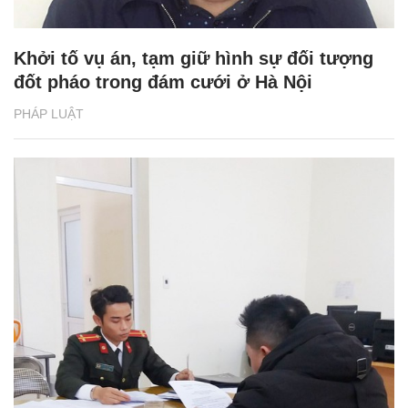
Khởi tố vụ án, tạm giữ hình sự đối tượng
đốt pháo trong đám cưới ở Hà Nội
PHÁP LUẬT