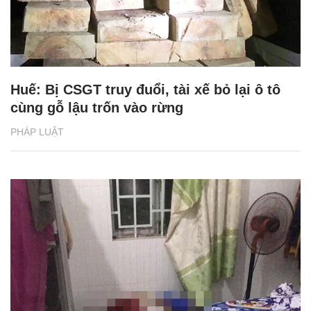
Huế: Bị CSGT truy đuổi, tài xế bỏ lại ô tô
cùng gỗ lậu trốn vào rừng
PHÁP LUẬT