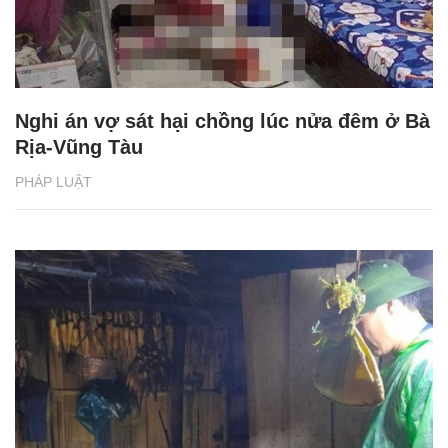
Nghi án vợ sát hại chồng lúc nửa đêm ở Bà
Rịa-Vũng Tàu
PHÁP LUẬT