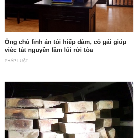
Ông chủ lĩnh án tội hiếp dâm, cô gái giúp
việc tật nguyền lầm lũi rời tòa
PHÁP LUẬT