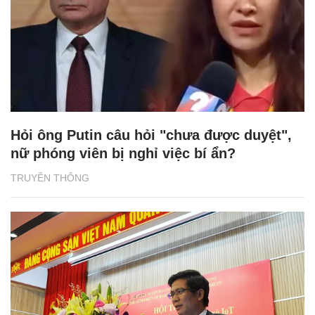
Hỏi ông Putin câu hỏi "chưa được duyệt",
nữ phóng viên bị nghỉ việc bí ẩn?
TRUYỀN THÔNG