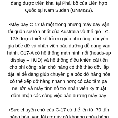
đang được triển khai tại Phái bộ của Liên hợp
Quốc tại Nam Sudan (UNMISS).
•Máy bay C-17 là một trong những máy bay vận
tải quân sự lớn nhất của Australia và thế giới. C-
17A được thiết kế tối ưu giúp phi công, chuyên
gia bốc dỡ và nhân viên bảo dưỡng dễ dàng vận
hành. C17-A có hệ thống màn hình nổi (heads-up
display – HUD) và hệ thống điều khiến cải tiến
cho phi công; sàn chở hàng có thể tháo dỡ, lắp
đặt lại dễ dàng giúp chuyên gia bốc dỡ hàng hóa
có thể xếp dỡ hàng nhanh hơn; có các tấm pa-
nel lớn và máy tính hỗ trơ nhân viên kỹ thuật
đảm nhận các công việc bảo dưỡng máy bay.
•Sức chuyên chở của C-17 có thể lên tới 70 tấn
hàng hóa, vận tải cơ này có khoang chứa hàng