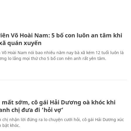
H
viên Võ Hoài Nam: 5 bố con luôn an tâm khi
 xã quán xuyến
n Võ Hoài Nam nói bao nhiêu năm nay bà xã kém 12 tuổi luôn là
ng lo lắng mọi thứ cho 5 bố con nên anh rất yên tâm.
H
 mất sớm, cô gái Hải Dương oà khóc khi
nh chị đưa đi ‘hỏi vợ’
 chị nhận lời đứng ra lo chuyện cưới hỏi, cô gái Hải Dương xúc
 bật khóc.