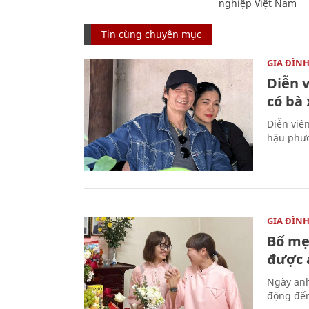
nghiệp Việt Nam
Tin cùng chuyên mục
GIA ĐÌN
Diễn 
có bà
Diễn viê
hậu phươ
GIA ĐÌN
Bố mẹ
được a
Ngày anh
động đến