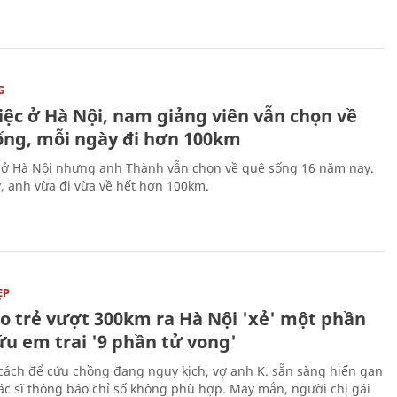
G
iệc ở Hà Nội, nam giảng viên vẫn chọn về
ống, mỗi ngày đi hơn 100km
 ở Hà Nội nhưng anh Thành vẫn chọn về quê sống 16 năm nay.
, anh vừa đi vừa về hết hơn 100km.
ẸP
áo trẻ vượt 300km ra Hà Nội 'xẻ' một phần
ứu em trai '9 phần tử vong'
cách để cứu chồng đang nguy kịch, vợ anh K. sẵn sàng hiến gan
c sĩ thông báo chỉ số không phù hợp. May mắn, người chị gái