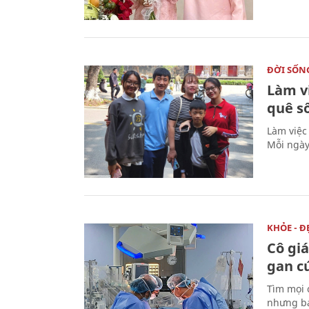
ĐỜI SỐN
Làm v
quê s
Làm việc
Mỗi ngày
KHỎE - Đ
Cô gi
gan c
Tìm mọi 
nhưng bá