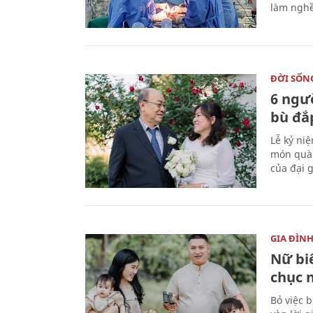
làm nghề
ĐỜI SỐN
6 ngư
bù đắ
Lễ kỷ ni
món quà 
của đại g
GIA ĐÌN
Nữ biê
chục 
Bỏ việc 