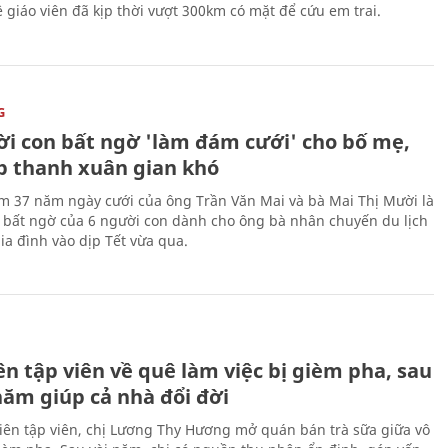
 giáo viên đã kịp thời vượt 300km có mặt để cứu em trai.
G
ời con bất ngờ 'làm đám cưới' cho bố mẹ,
p thanh xuân gian khó
ệm 37 năm ngày cưới của ông Trần Văn Mai và bà Mai Thị Mười là
bất ngờ của 6 người con dành cho ông bà nhân chuyến du lịch
ia đình vào dịp Tết vừa qua.
H
n tập viên về quê làm việc bị gièm pha, sau
năm giúp cả nhà đổi đời
biên tập viên, chị Lương Thy Hương mở quán bán trà sữa giữa vô