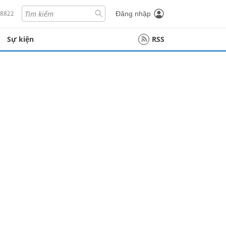
18822
Đăng nhập
Sự kiện
RSS