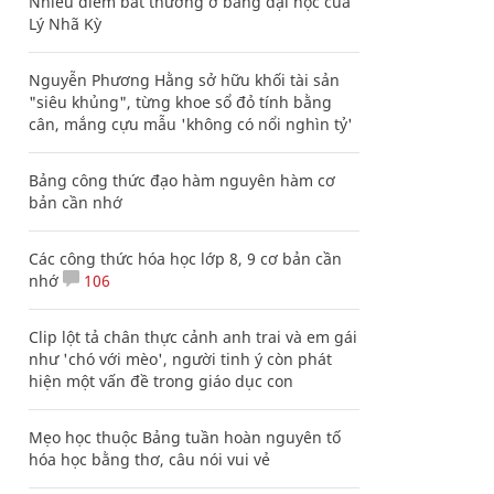
Nhiều điểm bất thường ở bằng đại học của
Lý Nhã Kỳ
Nguyễn Phương Hằng sở hữu khối tài sản
"siêu khủng", từng khoe sổ đỏ tính bằng
cân, mắng cựu mẫu 'không có nổi nghìn tỷ'
Bảng công thức đạo hàm nguyên hàm cơ
bản cần nhớ
Các công thức hóa học lớp 8, 9 cơ bản cần
nhớ
106
Clip lột tả chân thực cảnh anh trai và em gái
như 'chó với mèo', người tinh ý còn phát
hiện một vấn đề trong giáo dục con
Mẹo học thuộc Bảng tuần hoàn nguyên tố
hóa học bằng thơ, câu nói vui vẻ