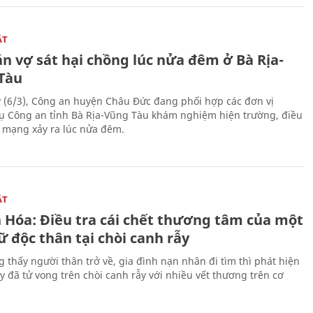
ẬT
n vợ sát hại chồng lúc nửa đêm ở Bà Rịa-
Tàu
 (6/3), Công an huyện Châu Đức đang phối hợp các đơn vị
ụ Công an tỉnh Bà Rịa-Vũng Tàu khám nghiệm hiện trường, điều
n mạng xảy ra lúc nửa đêm.
ẬT
 Hóa: Điều tra cái chết thương tâm của một
 độc thân tại chòi canh rẫy
g thấy người thân trở về, gia đình nạn nhân đi tìm thì phát hiện
y đã tử vong trên chòi canh rẫy với nhiều vết thương trên cơ