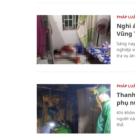
PHÁP LU
Nghi á
Vũng 
Sáng nay
nghiệp v
tra vụ á
PHÁP LU
Thanh
phụ nữ
Khi khôn
người nà
thể.