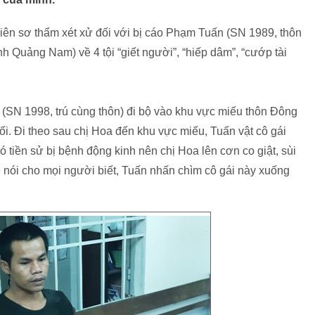
n sơ thẩm xét xử đối với bị cáo Phạm Tuấn (SN 1989, thôn
 Quảng Nam) về 4 tội “giết người”, “hiếp dâm”, “cướp tài
 (SN 1998, trú cùng thôn) đi bộ vào khu vực miếu thôn Đông
tối. Đi theo sau chị Hoa đến khu vực miếu, Tuấn vật cô gái
ó tiền sử bị bệnh động kinh nên chị Hoa lên cơn co giật, sùi
ẽ nói cho mọi người biết, Tuấn nhấn chìm cô gái này xuống