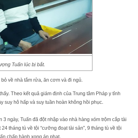
ượng Tuấn lúc bị bắt.
 bỏ về nhà tắm rửa, ăn cơm và đi ngủ.
thấy. Theo kết quả giám định của Trung tâm Pháp y tỉnh
y suy hô hấp và suy tuần hoàn không hồi phục.
án 3 ngày, Tuấn đã đột nhập vào nhà hàng xóm trộm cắp tài
4 tháng tù về tội “cưỡng đoạt tài sản”, 9 tháng tù về tội
Tuấn chấp hành xong án phạt.