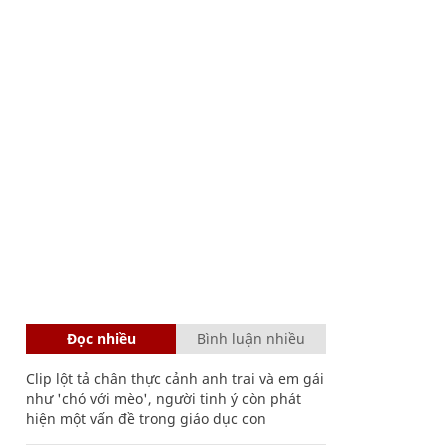
Đọc nhiều
Bình luận nhiều
Clip lột tả chân thực cảnh anh trai và em gái
như 'chó với mèo', người tinh ý còn phát
hiện một vấn đề trong giáo dục con