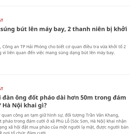
ẬT
súng bút lên máy bay, 2 thanh niên bị khởi
, Công an TP Hải Phòng cho biết cơ quan điều tra vừa khởi tố 2
g vì liên quan đến việc mang súng dạng bút lên máy bay.
ẬT
 đàn ông đốt pháo dài hơn 50m trong đám
 Hà Nội khai gì?
ơ quan công an tạm giữ hình sự, đối tượng Trần Văn Khang,
t pháo trong đám cưới ở xã Phù Lỗ (Sóc Sơn, Hà Nội) khai nhận
ạng xã hội đặt mua pháo của một người lạ mặt, được người bán
ề nơi tổ chức đám cưới.