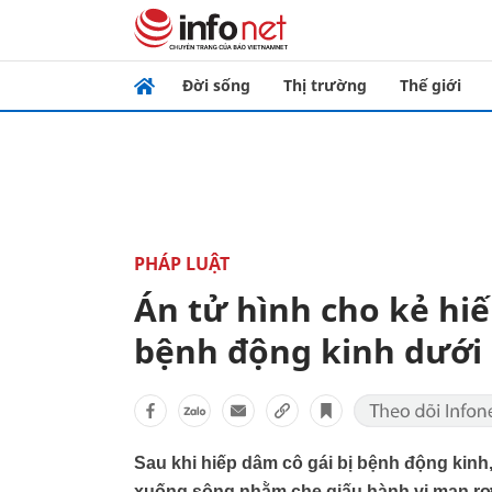
Đời sống
Thị trường
Thế giới
PHÁP LUẬT
Án tử hình cho kẻ hiế
bệnh động kinh dưới
Sau khi hiếp dâm cô gái bị bệnh động kinh
xuống sông nhằm che giấu hành vi man rợ