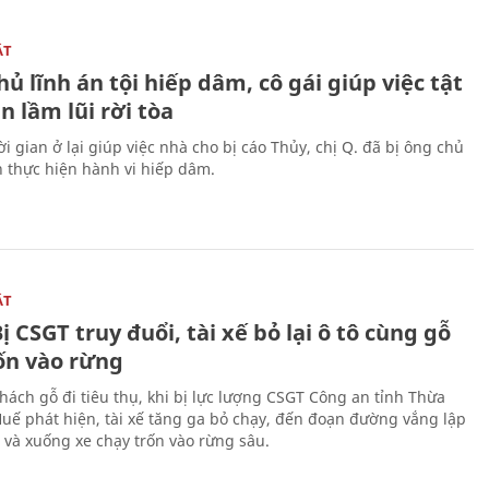
ẬT
ủ lĩnh án tội hiếp dâm, cô gái giúp việc tật
 lầm lũi rời tòa
i gian ở lại giúp việc nhà cho bị cáo Thủy, chị Q. đã bị ông chủ
n thực hiện hành vi hiếp dâm.
ẬT
ị CSGT truy đuổi, tài xế bỏ lại ô tô cùng gỗ
rốn vào rừng
hách gỗ đi tiêu thụ, khi bị lực lượng CSGT Công an tỉnh Thừa
Huế phát hiện, tài xế tăng ga bỏ chạy, đến đoạn đường vắng lập
 và xuống xe chạy trốn vào rừng sâu.