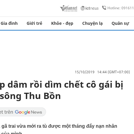
Hotline: 09161
Gia đình
Giới trẻ
Khỏe - đẹp
Chuyện lạ
Quân sự
15/10/2019 14:44 (GMT+07:00)
p dâm rồi dìm chết cô gái bị
 sông Thu Bồn
, gã trai vừa mới ra tù được một tháng đẩy nạn nhân
 của mình.