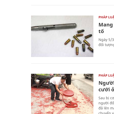
PHÁP LU
Mang 
tố
Ngày 5/3
đối tượn
PHÁP LU
Người
cưới ở
Sau bị c
người đố
đã lên m
chuyển v