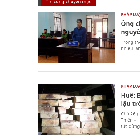
Tin cùng chuyên mục
PHÁP LU
Ông ch
nguyền
Trong thờ
nhiều lầ
PHÁP LU
Huế: B
lậu t
Chở 26 p
Thiên – 
tức dừng