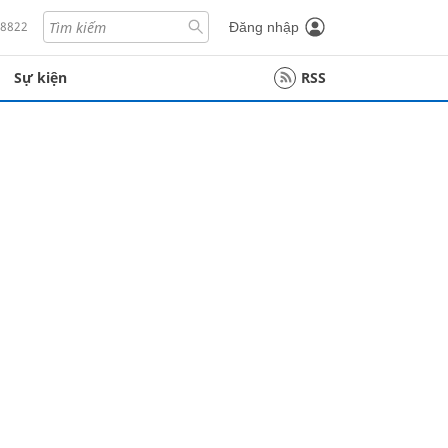
18822
Đăng nhập
Sự kiện
RSS