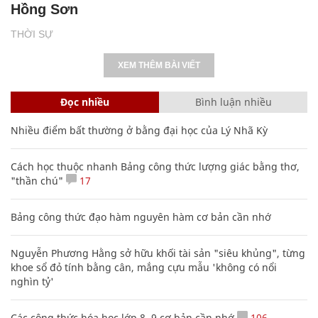
Hồng Sơn
THỜI SỰ
XEM THÊM BÀI VIẾT
Đọc nhiều
Bình luận nhiều
Nhiều điểm bất thường ở bằng đại học của Lý Nhã Kỳ
Cách học thuộc nhanh Bảng công thức lượng giác bằng thơ,
"thần chú"
17
Bảng công thức đạo hàm nguyên hàm cơ bản cần nhớ
Nguyễn Phương Hằng sở hữu khối tài sản "siêu khủng", từng
khoe sổ đỏ tính bằng cân, mắng cựu mẫu 'không có nổi
nghìn tỷ'
Các công thức hóa học lớp 8, 9 cơ bản cần nhớ
106