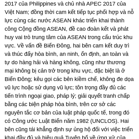
2017 của Philippines và chủ nhà APEC 2017 của
Việt Nam; đồng thời cam kết tiếp tục phối hợp và nỗ
lực cùng các nước ASEAN khác triển khai thành
công Cộng đồng ASEAN, đề cao đoàn kết và phát
huy vai trò trung tâm của ASEAN trong cấu trúc khu
vực. Về vấn đề Biển Đông, hai bên cam kết duy trì
và thúc đẩy hòa bình, an ninh, ổn định, an toàn và
tự do hàng hải và hàng không, cũng như thương
mại không bị cản trở trong khu vực, đặc biệt là ở
Biển Đông; kêu gọi các bên kiềm chế, không đe dọa
vũ lực hoặc sử dụng vũ lực; tôn trọng đầy đủ các
tiến trình ngoại giao, pháp lý; giải quyết tranh chấp
bằng các biện pháp hòa bình, trên cơ sở các
nguyên tắc cơ bản của luật pháp quốc tế, trong đó
có Công ước Luật Biển năm 1982 (UNCLOS). Hai
bên cũng tái khẳng định sự ủng hộ đối với việc triển
khai đầy đủ và hiệu quả Tuyên bố về ứng xử của