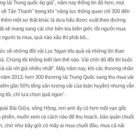
g lái Trung quốc ép giá", năm nay thông tin đủ hơn, mọi
 về Tân Thanh" trong khi "năng lực thông quan chỉ 300 đến
a thêm một sự thật khác là dưa hấu được xuất theo đường
ất sẽ mang sang cái chợ bên kia biên giới, rồi người mua
 người ta mua, quả nào xấu thì phải bỏ...
ức về những đồi vải Lục Ngạn trĩu quả và những lời than
. Chúng tôi không biết làm thế nào. Vải chín đỏ đồi thì buộc
iá vải rớt giá nhiều nhất”. Mấy năm nay, khi các thương nhân
, năm 2013, hơn 300 thương lái Trung Quốc sang thu mua vải
chiếm gần 50% tổng sản lượng vải của toàn huyện) nhưng vẫn
g tôi, chỉ lựa chọn quả ngon".
ngoài Bãi Giữa, sông Hồng, nơi anh ấy có hơn một vạn gốc
an phiền, muốn xem có cách nào để thu hoạch, bảo quản chuối
n, chứ như bây giờ có mấy ai mua chuối đâu, mua cả nải