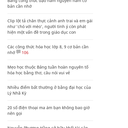
Bảng công thức đạo hàm nguyên hàm cơ
bản cần nhớ
Clip lột tả chân thực cảnh anh trai và em gái
như 'chó với mèo', người tinh ý còn phát
hiện một vấn đề trong giáo dục con
Các công thức hóa học lớp 8, 9 cơ bản cần
nhớ
106
Mẹo học thuộc Bảng tuần hoàn nguyên tố
hóa học bằng thơ, câu nói vui vẻ
Nhiều điểm bất thường ở bằng đại học của
Lý Nhã Kỳ
20 số điện thoại ma ám bạn không bao giờ
nên gọi
Nguyễn Phương Hằng sở hữu khối tài sản