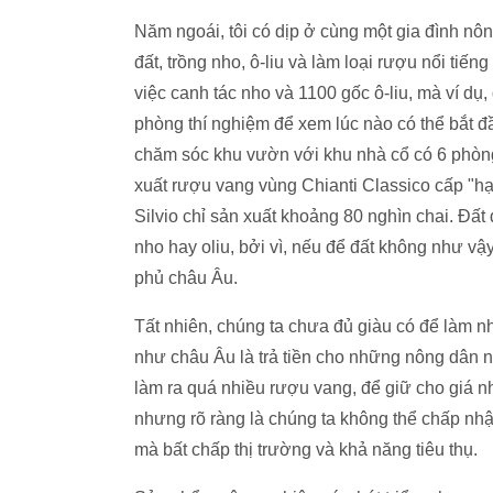
Năm ngoái, tôi có dịp ở cùng một gia đình nô
đất, trồng nho, ô-liu và làm loại rượu nổi tiế
việc canh tác nho và 1100 gốc ô-liu, mà ví d
phòng thí nghiệm để xem lúc nào có thể bắt đ
chăm sóc khu vườn với khu nhà cổ có 6 phòn
xuất rượu vang vùng Chianti Classico cấp "h
Silvio chỉ sản xuất khoảng 80 nghìn chai. Đấ
nho hay oliu, bởi vì, nếu để đất không như v
phủ châu Âu.
Tất nhiên, chúng ta chưa đủ giàu có để làm nh
như châu Âu là trả tiền cho những nông dân n
làm ra quá nhiều rượu vang, để giữ cho giá nh
nhưng rõ ràng là chúng ta không thể chấp nh
mà bất chấp thị trường và khả năng tiêu thụ.