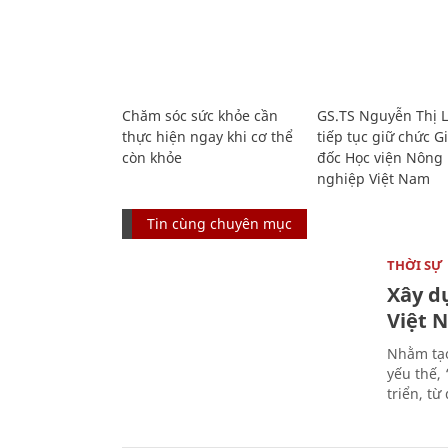
Chăm sóc sức khỏe cần
GS.TS Nguyễn Thị 
thực hiện ngay khi cơ thể
tiếp tục giữ chức 
còn khỏe
đốc Học viện Nông
nghiệp Việt Nam
Tin cùng chuyên mục
THỜI SỰ
Xây d
Việt 
Nhằm tạo
yếu thế,
triển, t