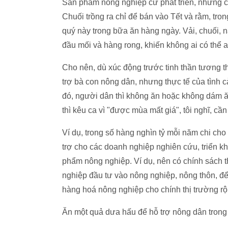
Sản phẩm nông nghiệp cứ phát triển, nhưng 
Chuối trồng ra chỉ để bán vào Tết và rằm, tr
quý này trong bữa ăn hàng ngày. Vải, chuối, n
đầu mối và hàng rong, khiến không ai có thể 
Cho nên, dù xúc động trước tinh thần tương 
trợ bà con nông dân, nhưng thực tế của tình 
đó, người dân thì không ăn hoặc không dám ă
thì kêu ca vì "được mùa mất giá", tôi nghĩ, cầ
Ví dụ, trong số hàng nghìn tỷ mỗi năm chi ch
trợ cho các doanh nghiệp nghiên cứu, triển k
phẩm nông nghiệp. Ví dụ, nên có chính sách th
nghiệp đầu tư vào nông nghiệp, nông thôn, để
hàng hoá nông nghiệp cho chính thị trường rộn
Ăn một quả dưa hấu để hỗ trợ nông dân trong n