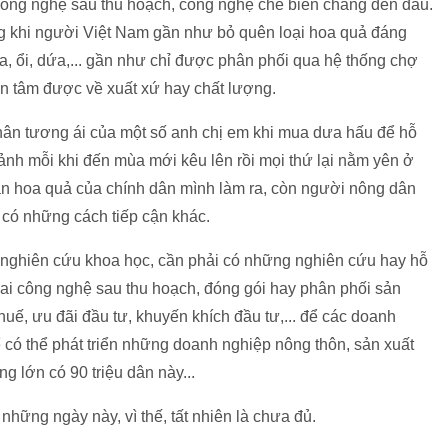
công nghệ sau thu hoạch, công nghệ chế biến chẳng đến đâu.
ong khi người Việt Nam gần như bỏ quên loại hoa quả đáng
a, ổi, dứa,... gần như chỉ được phân phối qua hệ thống chợ
an tâm được về xuất xứ hay chất lượng.
thân tương ái của một số anh chị em khi mua dưa hấu để hỗ
cảnh mỗi khi đến mùa mới kêu lên rồi mọi thứ lại nằm yên ở
n hoa quả của chính dân mình làm ra, còn người nông dân
n có những cách tiếp cận khác.
o nghiên cứu khoa học, cần phải có những nghiên cứu hay hỗ
hai công nghệ sau thu hoạch, đóng gói hay phân phối sản
uế, ưu đãi đầu tư, khuyến khích đầu tư,... để các doanh
 có thể phát triển những doanh nghiệp nông thôn, sản xuất
g lớn có 90 triệu dân này...
hững ngày này, vì thế, tất nhiên là chưa đủ.