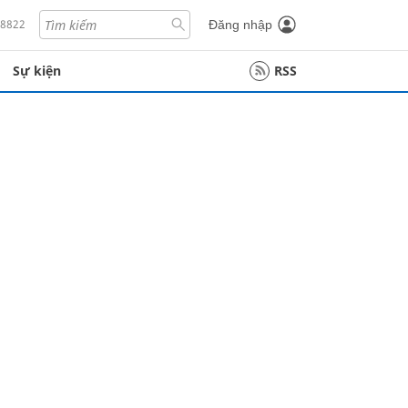
18822
Đăng nhập
Sự kiện
RSS