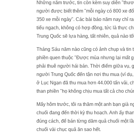
Những năm trước, tin còn kèm suy diễn "thươn
người được biết thêm "mỗi ngày có 800 xe đổ
350 xe mỗi ngày". Các bài báo năm nay chỉ r
tiểu ngạch, không có hợp đồng, tức là thực ch
Trung Quốc sẽ lựa hàng, tất nhiên, quả nào tốt
Tháng Sáu năm nào cũng có ảnh chụp và tin t
phiền quen thuộc "Được mùa nhưng lại mất giá
phải thuê người hái bán. Thời điểm giữa vụ, g
người Trung Quốc đến tận nơi thu mua (ví dụ
ở Lục Ngạn đã thu mua hơn 44.000 tấn vải, 
than phiền "họ không chịu mua tất cả cho chún
Mấy hôm trước, tôi ra thăm một anh bạn già 
chuối đang đến thời kỳ thu hoạch. Anh ấy th
đúng cách, để bán từng dăm quả chuối một lầ
chuối vài chục quả ăn sao hết.