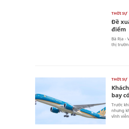
THỜI SỰ
Đề xu
điểm
Bà Rịa -
thị trườ
THỜI SỰ
Khách
bay có
Trước kh
nhưng kh
vĩnh viễ