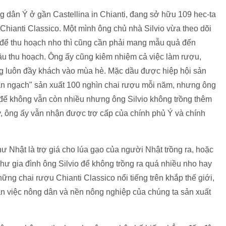
ng dân Ý ở gần Castellina in Chianti, đang sở hữu 109 hec-ta
ng Chianti Classico. Một mình ông chủ nhà Silvio vừa theo dõi
ụ, để thu hoạch nho thì cũng cần phải mang mẫu quả đến
ầu thu hoạch. Ông ấy cũng kiêm nhiệm cả việc làm rượu,
g luôn đầy khách vào mùa hè. Mặc dầu được hiệp hội sản
ạn ngạch" sản xuất 100 nghìn chai rượu mỗi năm, nhưng ông
t để không vẫn còn nhiều nhưng ông Silvio không trồng thêm
ậy, ông ấy vẫn nhận được trợ cấp của chính phủ Ý và chính
ư Nhật là trợ giá cho lúa gạo của người Nhật trồng ra, hoặc
hư gia đình ông Silvio để không trồng ra quá nhiều nho hay
ững chai rượu Chianti Classico nổi tiếng trên khắp thế giới,
ận việc nông dân và nền nông nghiệp của chúng ta sản xuất