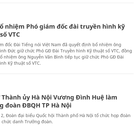
ổ nhiệm Phó giám đốc đài truyền hình kỹ
 số VTC
m đốc Đài Tiếng nói Việt Nam đã quyết định bổ nhiệm ông
nh Đức giữ chức Phó GĐ Đài Truyền hình Kỹ thuật số VTC, đồng
 bổ nhiệm ông Nguyễn Văn Bình tiếp tục giữ chức Phó GĐ Đài
ình Kỹ thuật số VTC.
ư Thành ủy Hà Nội Vương Đình Huệ làm
g đoàn ĐBQH TP Hà Nội
 2, Đoàn đại biểu Quốc hội Thành phố Hà Nội tổ chức họp đoàn
n chức danh Trưởng đoàn.