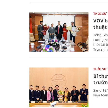
THỜI SỰ
VOV b
thuật
Tổng Giá
Lương Mi
thời tái
Truyền h
THỜI SỰ
Bí th
trưởn
Sáng 18/
kiện toà