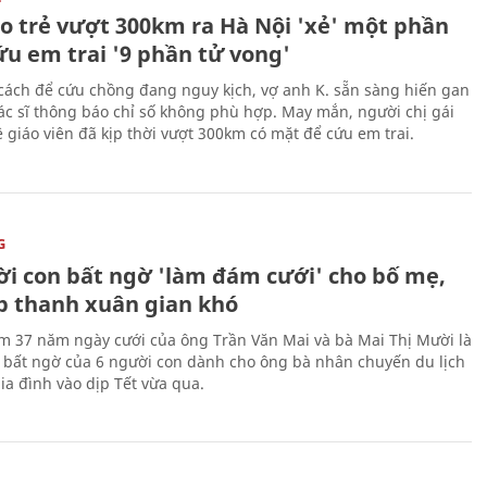
áo trẻ vượt 300km ra Hà Nội 'xẻ' một phần
ứu em trai '9 phần tử vong'
cách để cứu chồng đang nguy kịch, vợ anh K. sẵn sàng hiến gan
c sĩ thông báo chỉ số không phù hợp. May mắn, người chị gái
 giáo viên đã kịp thời vượt 300km có mặt để cứu em trai.
G
ời con bất ngờ 'làm đám cưới' cho bố mẹ,
p thanh xuân gian khó
ệm 37 năm ngày cưới của ông Trần Văn Mai và bà Mai Thị Mười là
bất ngờ của 6 người con dành cho ông bà nhân chuyến du lịch
ia đình vào dịp Tết vừa qua.