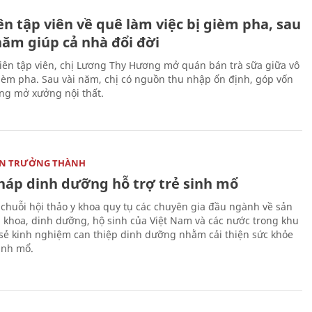
H
n tập viên về quê làm việc bị gièm pha, sau
năm giúp cả nhà đổi đời
biên tập viên, chị Lương Thy Hương mở quán bán trà sữa giữa vô
gièm pha. Sau vài năm, chị có nguồn thu nhập ổn định, góp vốn
ng mở xưởng nội thất.
ON TRƯỞNG THÀNH
pháp dinh dưỡng hỗ trợ trẻ sinh mổ
 chuỗi hội thảo y khoa quy tụ các chuyên gia đầu ngành về sản
i khoa, dinh dưỡng, hộ sinh của Việt Nam và các nước trong khu
 sẻ kinh nghiệm can thiệp dinh dưỡng nhằm cải thiện sức khỏe
sinh mổ.
H