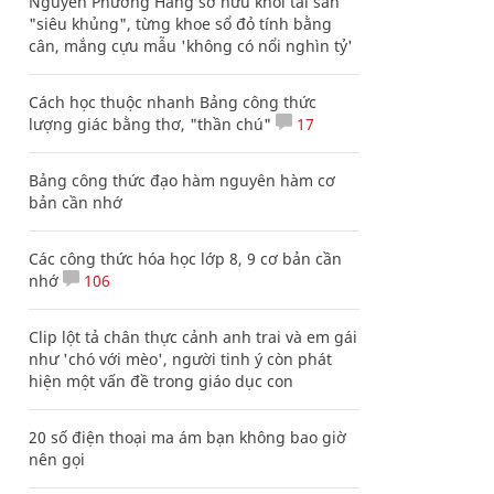
Nguyễn Phương Hằng sở hữu khối tài sản
"siêu khủng", từng khoe sổ đỏ tính bằng
cân, mắng cựu mẫu 'không có nổi nghìn tỷ'
Cách học thuộc nhanh Bảng công thức
lượng giác bằng thơ, "thần chú"
17
Bảng công thức đạo hàm nguyên hàm cơ
bản cần nhớ
Các công thức hóa học lớp 8, 9 cơ bản cần
nhớ
106
Clip lột tả chân thực cảnh anh trai và em gái
như 'chó với mèo', người tinh ý còn phát
hiện một vấn đề trong giáo dục con
20 số điện thoại ma ám bạn không bao giờ
nên gọi