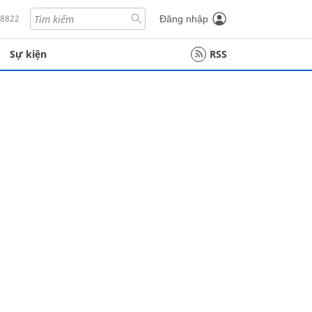
18822
Đăng nhập
Sự kiện
RSS