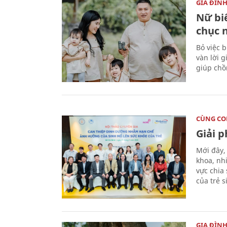
GIA ĐÌN
Nữ biê
chục 
Bỏ việc 
vàn lời 
giúp chồ
CÙNG C
Giải 
Mới đây,
khoa, nh
vực chia
của trẻ 
GIA ĐÌN