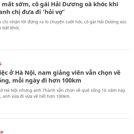
 mất sớm, cô gái Hải Dương oà khóc khi
nh chị đưa đi ‘hỏi vợ’
 chị nhận lời đứng ra lo chuyện cưới hỏi, cô gái Hải Dương xúc
 bật khóc.
G
iệc ở Hà Nội, nam giảng viên vẫn chọn về
ống, mỗi ngày đi hơn 100km
 ở Hà Nội nhưng anh Thành vẫn chọn về quê sống 16 năm nay.
, anh vừa đi vừa về hết hơn 100km.
ẸP