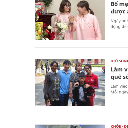
Bố mẹ
được a
Ngày anh
động đến
ĐỜI SỐN
Làm v
quê s
Làm việc
Mỗi ngày
KHỎE - Đ