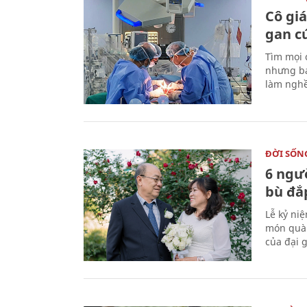
Cô gi
gan c
Tìm mọi 
nhưng bá
làm nghề
ĐỜI SỐN
6 ngư
bù đắ
Lễ kỷ ni
món quà 
của đại g