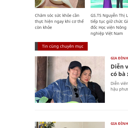
Chăm sóc sức khỏe cần
GS.TS Nguyễn Thị 
thực hiện ngay khi cơ thể
tiếp tục giữ chức 
còn khỏe
đốc Học viện Nông
nghiệp Việt Nam
Tin cùng chuyên mục
GIA ĐÌN
Diễn 
có bà
Diễn viê
hậu phươ
GIA ĐÌN