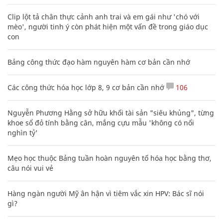
Clip lột tả chân thực cảnh anh trai và em gái như 'chó với
mèo', người tinh ý còn phát hiện một vấn đề trong giáo dục
con
Bảng công thức đạo hàm nguyên hàm cơ bản cần nhớ
Các công thức hóa học lớp 8, 9 cơ bản cần nhớ
106
Nguyễn Phương Hằng sở hữu khối tài sản "siêu khủng", từng
khoe sổ đỏ tính bằng cân, mắng cựu mẫu 'không có nổi
nghìn tỷ'
Mẹo học thuộc Bảng tuần hoàn nguyên tố hóa học bằng thơ,
câu nói vui vẻ
Hàng ngàn người Mỹ ân hận vì tiêm vắc xin HPV: Bác sĩ nói
gì?