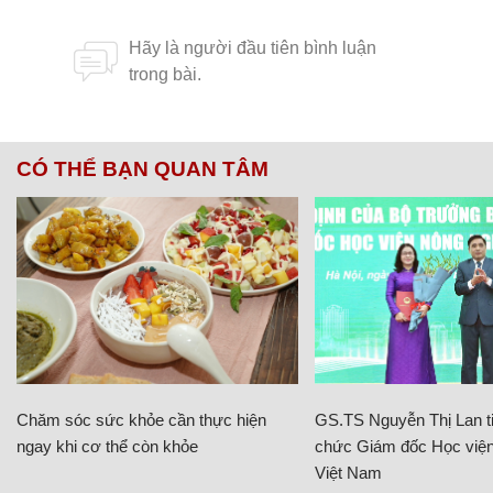
CÓ THỂ BẠN QUAN TÂM
Chăm sóc sức khỏe cần thực hiện
GS.TS Nguyễn Thị Lan ti
ngay khi cơ thể còn khỏe
chức Giám đốc Học viện
Việt Nam