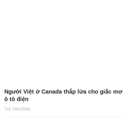
Người Việt ở Canada thắp lửa cho giấc mơ
ô tô điện
THỊ TRƯỜNG