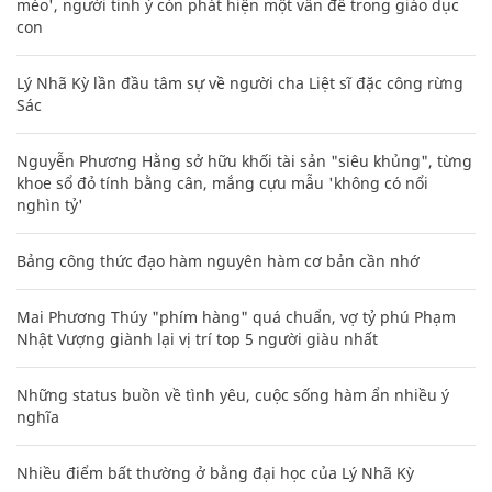
mèo', người tinh ý còn phát hiện một vấn đề trong giáo dục
con
Lý Nhã Kỳ lần đầu tâm sự về người cha Liệt sĩ đặc công rừng
Sác
Nguyễn Phương Hằng sở hữu khối tài sản "siêu khủng", từng
khoe sổ đỏ tính bằng cân, mắng cựu mẫu 'không có nổi
nghìn tỷ'
Bảng công thức đạo hàm nguyên hàm cơ bản cần nhớ
Mai Phương Thúy "phím hàng" quá chuẩn, vợ tỷ phú Phạm
Nhật Vượng giành lại vị trí top 5 người giàu nhất
Những status buồn về tình yêu, cuộc sống hàm ẩn nhiều ý
nghĩa
Nhiều điểm bất thường ở bằng đại học của Lý Nhã Kỳ