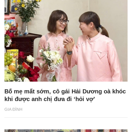
Bố mẹ mất sớm, cô gái Hải Dương oà khóc
khi được anh chị đưa đi ‘hỏi vợ’
GIA ĐÌNH