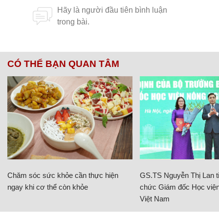
CÓ THỂ BẠN QUAN TÂM
Chăm sóc sức khỏe cần thực hiện
GS.TS Nguyễn Thị Lan ti
ngay khi cơ thể còn khỏe
chức Giám đốc Học viện
Việt Nam