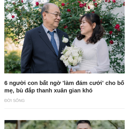
6 người con bất ngờ 'làm đám cưới' cho bố
mẹ, bù đắp thanh xuân gian khó
ĐỜI SỐNG