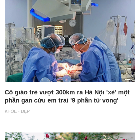
Cô giáo trẻ vượt 300km ra Hà Nội 'xẻ' một
phần gan cứu em trai '9 phần tử vong'
KHỎE - ĐẸP