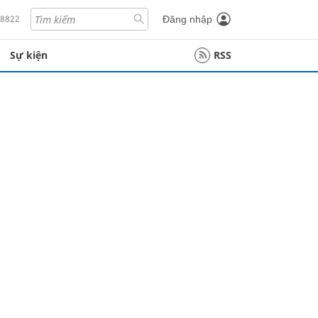
18822
Đăng nhập
Sự kiện
RSS