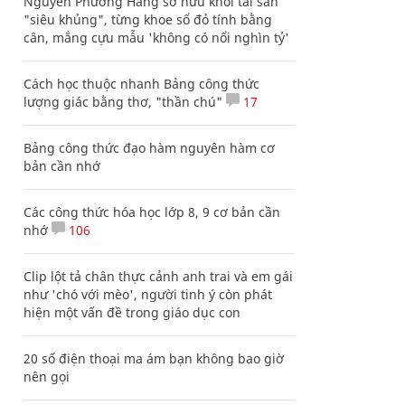
Nguyễn Phương Hằng sở hữu khối tài sản
"siêu khủng", từng khoe sổ đỏ tính bằng
cân, mắng cựu mẫu 'không có nổi nghìn tỷ'
Cách học thuộc nhanh Bảng công thức
lượng giác bằng thơ, "thần chú"
17
Bảng công thức đạo hàm nguyên hàm cơ
bản cần nhớ
Các công thức hóa học lớp 8, 9 cơ bản cần
nhớ
106
Clip lột tả chân thực cảnh anh trai và em gái
như 'chó với mèo', người tinh ý còn phát
hiện một vấn đề trong giáo dục con
20 số điện thoại ma ám bạn không bao giờ
nên gọi