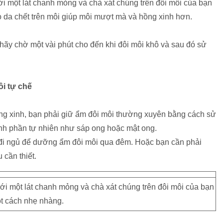
i một lát chanh mỏng và chà xát chúng trên đôi môi của bạn
o da chết trên môi giúp môi mượt mà và hồng xinh hơn.
 hãy chờ một vài phút cho đến khi đôi môi khô và sau đó sử
i tự chế
g xinh, bạn phải giữ ẩm đôi môi thường xuyên bằng cách sử
nh phần tự nhiên như sáp ong hoặc mật ong.
 đi ngủ để dưỡng ẩm đôi môi qua đêm. Hoặc bạn cần phải
cần thiết.
ới một lát chanh mỏng và chà xát chúng trên đôi môi của bạn
t cách nhẹ nhàng.