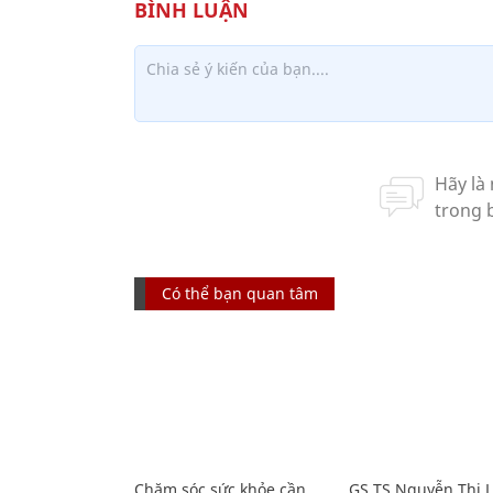
Có thể bạn quan tâm
Chăm sóc sức khỏe cần
GS.TS Nguyễn Thị 