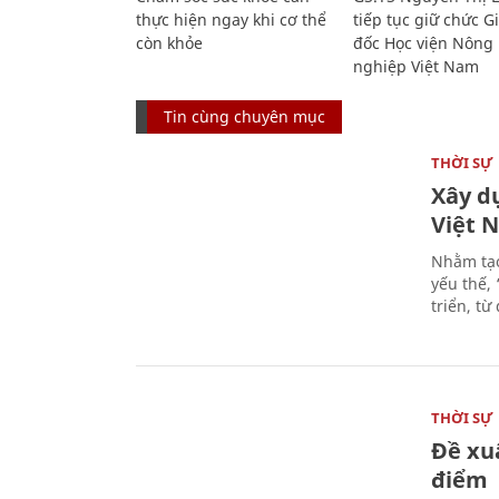
thực hiện ngay khi cơ thể
tiếp tục giữ chức 
còn khỏe
đốc Học viện Nông
nghiệp Việt Nam
Tin cùng chuyên mục
THỜI SỰ
Xây d
Việt 
Nhằm tạo
yếu thế,
triển, t
THỜI SỰ
Đề xu
điểm