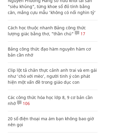
Nguyễn Phương Hằng sở hữu khối tài sản
"siêu khủng", từng khoe sổ đỏ tính bằng
cân, mắng cựu mẫu 'không có nổi nghìn tỷ'
Cách học thuộc nhanh Bảng công thức
lượng giác bằng thơ, "thần chú"
17
Bảng công thức đạo hàm nguyên hàm cơ
bản cần nhớ
Clip lột tả chân thực cảnh anh trai và em gái
như 'chó với mèo', người tinh ý còn phát
hiện một vấn đề trong giáo dục con
Các công thức hóa học lớp 8, 9 cơ bản cần
nhớ
106
20 số điện thoại ma ám bạn không bao giờ
nên gọi