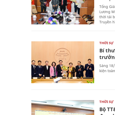
Tổng Giá
Lương Mi
thời tái
Truyền h
THỜI SỰ
Bí th
trưởn
Sáng 18/
kiện toà
THỜI SỰ
Bộ TT