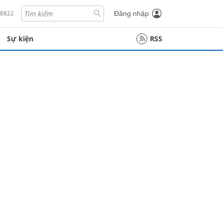
18822
Đăng nhập
Sự kiện
RSS