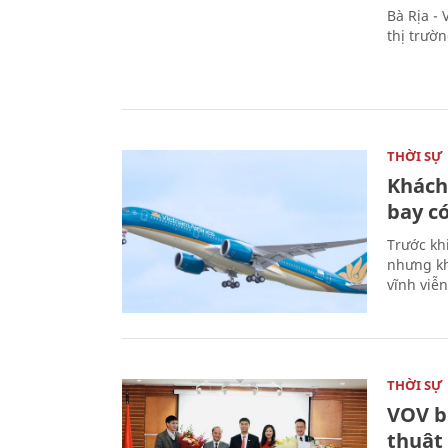
Bà Rịa -
thị trườ
THỜI SỰ
Khách
bay có
Trước kh
nhưng kh
vĩnh viễ
THỜI SỰ
VOV b
thuật