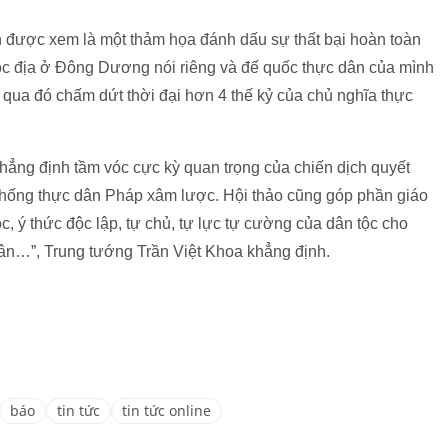
n được xem là một thảm họa đánh dấu sự thất bại hoàn toàn
ộc địa ở Đông Dương nói riêng và đế quốc thực dân của mình
i, qua đó chấm dứt thời đại hơn 4 thế kỷ của chủ nghĩa thực
khẳng định tầm vóc cực kỳ quan trọng của chiến dịch quyết
 chống thực dân Pháp xâm lược. Hội thảo cũng góp phần giáo
c, ý thức độc lập, tự chủ, tự lực tự cường của dân tộc cho
quân…”, Trung tướng Trần Việt Khoa khẳng định.
báo
tin tức
tin tức online