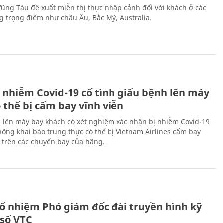
 Vũng Tàu đề xuất miễn thị thực nhập cảnh đối với khách ở các
ng trọng điểm như châu Âu, Bắc Mỹ, Australia.
 nhiễm Covid-19 cố tình giấu bệnh lên máy
 thể bị cấm bay vĩnh viễn
i lên máy bay khách có xét nghiệm xác nhận bị nhiễm Covid-19
ông khai báo trung thực có thể bị Vietnam Airlines cấm bay
n trên các chuyến bay của hãng.
ổ nhiệm Phó giám đốc đài truyền hình kỹ
 số VTC