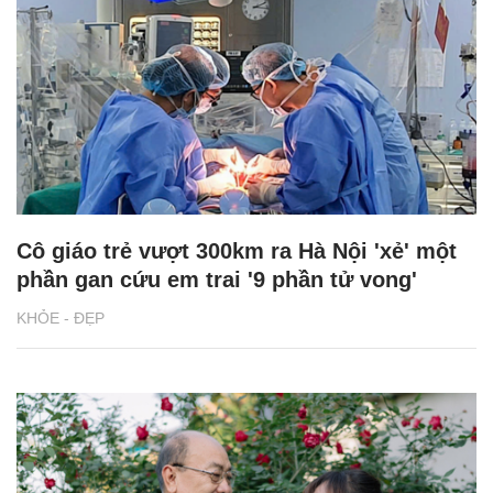
Cô giáo trẻ vượt 300km ra Hà Nội 'xẻ' một
phần gan cứu em trai '9 phần tử vong'
KHỎE - ĐẸP