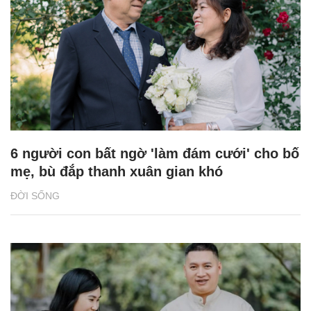
6 người con bất ngờ 'làm đám cưới' cho bố
mẹ, bù đắp thanh xuân gian khó
ĐỜI SỐNG