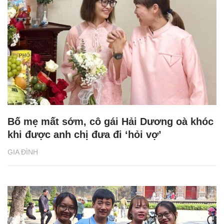
Bố mẹ mất sớm, cô gái Hải Dương oà khóc
khi được anh chị đưa đi ‘hỏi vợ’
GIA ĐÌNH