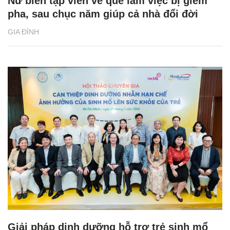
Nữ biên tập viên về quê làm việc bị gièm
pha, sau chục năm giúp cả nhà đổi đời
GIA ĐÌNH
Giải pháp dinh dưỡng hỗ trợ trẻ sinh mổ