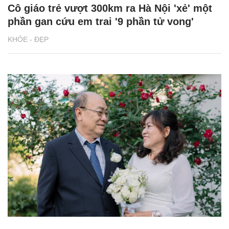
Cô giáo trẻ vượt 300km ra Hà Nội 'xẻ' một
phần gan cứu em trai '9 phần tử vong'
KHỎE - ĐẸP