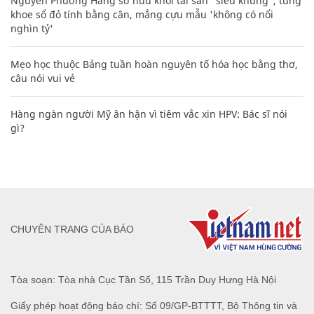
Nguyễn Phương Hằng sở hữu khối tài sản "siêu khủng", từng
khoe sổ đỏ tính bằng cân, mắng cựu mẫu 'không có nổi
nghìn tỷ'
Mẹo học thuộc Bảng tuần hoàn nguyên tố hóa học bằng thơ,
câu nói vui vẻ
Hàng ngàn người Mỹ ân hận vì tiêm vắc xin HPV: Bác sĩ nói
gì?
CHUYÊN TRANG CỦA BÁO
Tòa soạn: Tòa nhà Cục Tần Số, 115 Trần Duy Hưng Hà Nội
Giấy phép hoạt động báo chí: Số 09/GP-BTTTT, Bộ Thông tin và