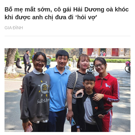
Bố mẹ mất sớm, cô gái Hải Dương oà khóc
khi được anh chị đưa đi ‘hỏi vợ’
GIA ĐÌNH