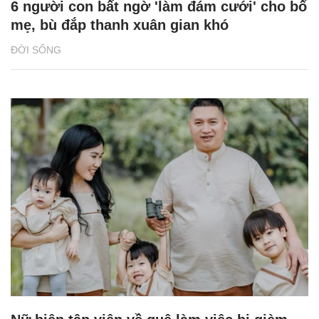
6 người con bất ngờ 'làm đám cưới' cho bố
mẹ, bù đắp thanh xuân gian khó
ĐỜI SỐNG