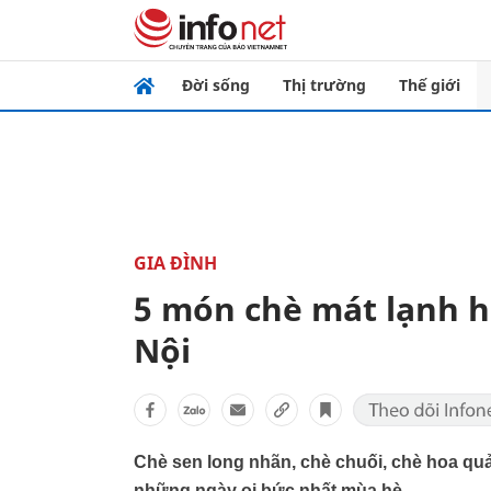
Đời sống
Thị trường
Thế giới
GIA ĐÌNH
5 món chè mát lạnh 
Nội
Chè sen long nhãn, chè chuối, chè hoa quả
những ngày oi bức nhất mùa hè.