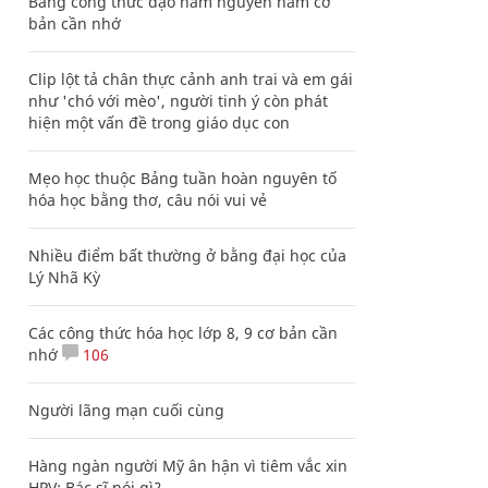
Bảng công thức đạo hàm nguyên hàm cơ
bản cần nhớ
Clip lột tả chân thực cảnh anh trai và em gái
như 'chó với mèo', người tinh ý còn phát
hiện một vấn đề trong giáo dục con
Mẹo học thuộc Bảng tuần hoàn nguyên tố
hóa học bằng thơ, câu nói vui vẻ
Nhiều điểm bất thường ở bằng đại học của
Lý Nhã Kỳ
Các công thức hóa học lớp 8, 9 cơ bản cần
nhớ
106
Người lãng mạn cuối cùng
Hàng ngàn người Mỹ ân hận vì tiêm vắc xin
HPV: Bác sĩ nói gì?