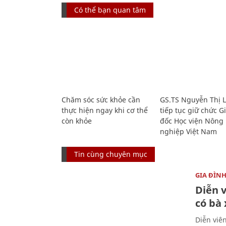
Có thể bạn quan tâm
Chăm sóc sức khỏe cần
GS.TS Nguyễn Thị 
thực hiện ngay khi cơ thể
tiếp tục giữ chức 
còn khỏe
đốc Học viện Nông
nghiệp Việt Nam
Tin cùng chuyên mục
GIA ĐÌN
Diễn 
có bà
Diễn viê