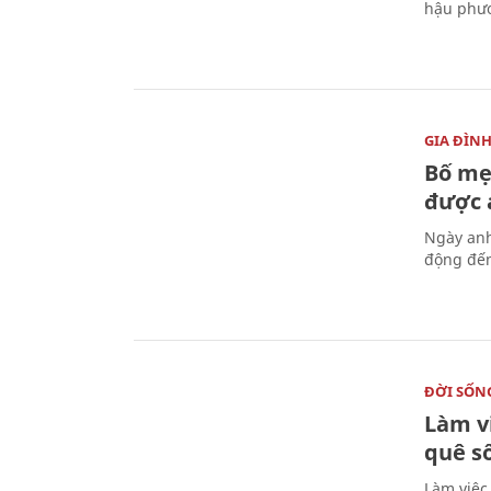
hậu phươ
GIA ĐÌN
Bố mẹ
được a
Ngày anh
động đến
ĐỜI SỐN
Làm v
quê s
Làm việc