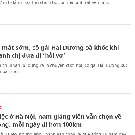
ng lo lắng mọi thứ cho 5 bố con nên anh rất yên tâm.
H
 mất sớm, cô gái Hải Dương oà khóc khi
nh chị đưa đi ‘hỏi vợ’
 chị nhận lời đứng ra lo chuyện cưới hỏi, cô gái Hải Dương xúc
 bật khóc.
G
iệc ở Hà Nội, nam giảng viên vẫn chọn về
ống, mỗi ngày đi hơn 100km
 ở Hà Nội nhưng anh Thành vẫn chọn về quê sống 16 năm nay.