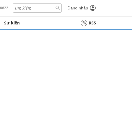
18822
Đăng nhập
Sự kiện
RSS