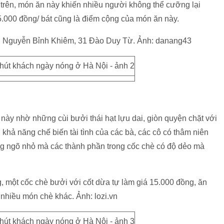
ở trên, món ăn này khiến nhiều người không thể cưỡng lại
5.000 đồng/ bát cũng là điểm cộng của món ăn này.
35B Nguyễn Bỉnh Khiêm, 31 Đào Duy Từ. Ảnh: danang43
này nhờ những cùi bưởi thái hạt lựu dai, giòn quyện chặt với
hả năng chế biến tài tình của các bà, các cô có thâm niên
g ngõ nhỏ mà các thành phần trong cốc chè có độ dẻo mà
, một cốc chè bưởi với cốt dừa tự làm giá 15.000 đồng, ăn
 nhiều món chè khác. Ảnh: lozi.vn