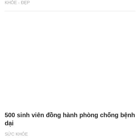
KHỎE - ĐẸP
500 sinh viên đồng hành phòng chống bệnh
dại
SỨC KHỎE