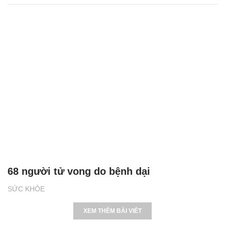
68 người tử vong do bệnh dại
SỨC KHỎE
XEM THÊM BÀI VIẾT