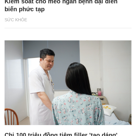
Kiểm soát chó mèo ngăn bệnh dại diễn
biến phức tạp
SỨC KHỎE
Chi 100 triệu đồng tiêm filler 'tạo dáng',