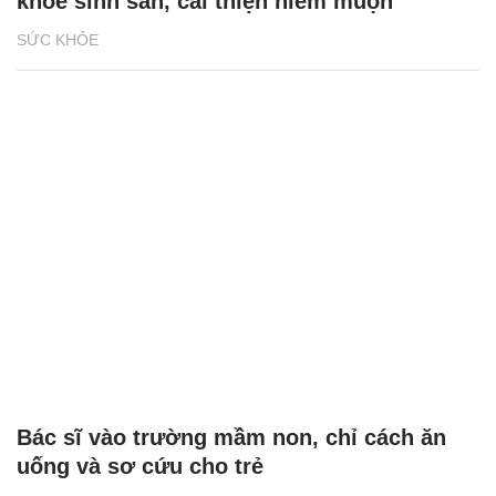
khỏe sinh sản, cải thiện hiếm muộn
SỨC KHỎE
Bác sĩ vào trường mầm non, chỉ cách ăn
uống và sơ cứu cho trẻ