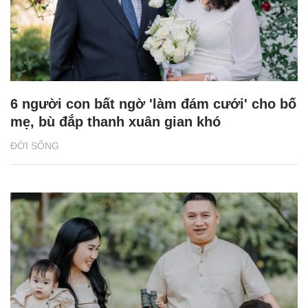
6 người con bất ngờ 'làm đám cưới' cho bố
mẹ, bù đắp thanh xuân gian khó
ĐỜI SỐNG