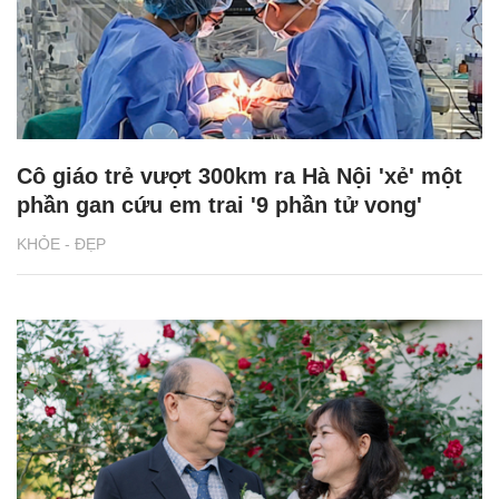
Cô giáo trẻ vượt 300km ra Hà Nội 'xẻ' một
phần gan cứu em trai '9 phần tử vong'
KHỎE - ĐẸP