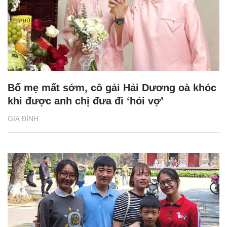
Bố mẹ mất sớm, cô gái Hải Dương oà khóc
khi được anh chị đưa đi ‘hỏi vợ’
GIA ĐÌNH