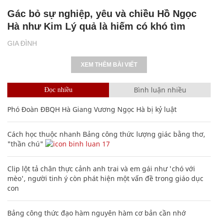
Gác bỏ sự nghiệp, yêu và chiều Hồ Ngọc
Hà như Kim Lý quả là hiếm có khó tìm
GIA ĐÌNH
XEM THÊM BÀI VIẾT
Bình luận nhiều
Đọc nhiều
Phó Đoàn ĐBQH Hà Giang Vương Ngọc Hà bị kỷ luật
Cách học thuộc nhanh Bảng công thức lượng giác bằng thơ,
"thần chú"
17
Clip lột tả chân thực cảnh anh trai và em gái như 'chó với
mèo', người tinh ý còn phát hiện một vấn đề trong giáo dục
con
Bảng công thức đạo hàm nguyên hàm cơ bản cần nhớ