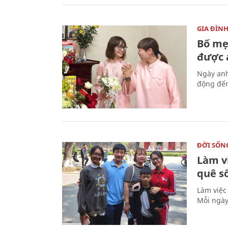
GIA ĐÌN
Bố mẹ
được a
Ngày anh
động đến
ĐỜI SỐN
Làm v
quê s
Làm việc
Mỗi ngày