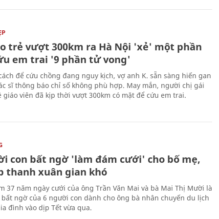
ẸP
áo trẻ vượt 300km ra Hà Nội 'xẻ' một phần
ứu em trai '9 phần tử vong'
cách để cứu chồng đang nguy kịch, vợ anh K. sẵn sàng hiến gan
c sĩ thông báo chỉ số không phù hợp. May mắn, người chị gái
 giáo viên đã kịp thời vượt 300km có mặt để cứu em trai.
G
ời con bất ngờ 'làm đám cưới' cho bố mẹ,
p thanh xuân gian khó
ệm 37 năm ngày cưới của ông Trần Văn Mai và bà Mai Thị Mười là
bất ngờ của 6 người con dành cho ông bà nhân chuyến du lịch
ia đình vào dịp Tết vừa qua.