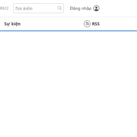
18822
Đăng nhập
Sự kiện
RSS