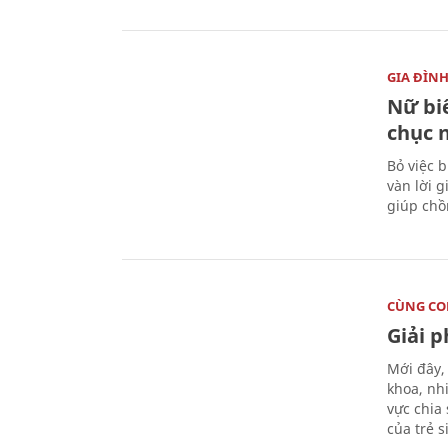
GIA ĐÌN
Nữ biê
chục 
Bỏ việc 
vàn lời 
giúp chồ
CÙNG C
Giải 
Mới đây,
khoa, nh
vực chia
của trẻ 