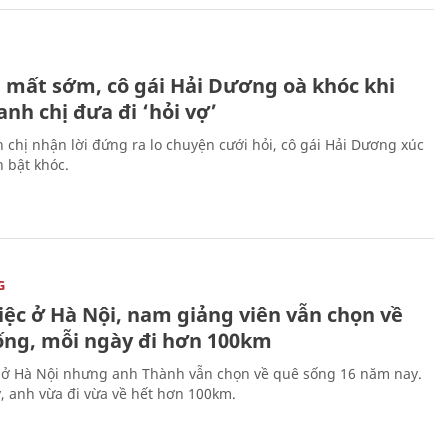
H
 mất sớm, cô gái Hải Dương oà khóc khi
nh chị đưa đi ‘hỏi vợ’
 chị nhận lời đứng ra lo chuyện cưới hỏi, cô gái Hải Dương xúc
 bật khóc.
G
iệc ở Hà Nội, nam giảng viên vẫn chọn về
ống, mỗi ngày đi hơn 100km
 ở Hà Nội nhưng anh Thành vẫn chọn về quê sống 16 năm nay.
, anh vừa đi vừa về hết hơn 100km.