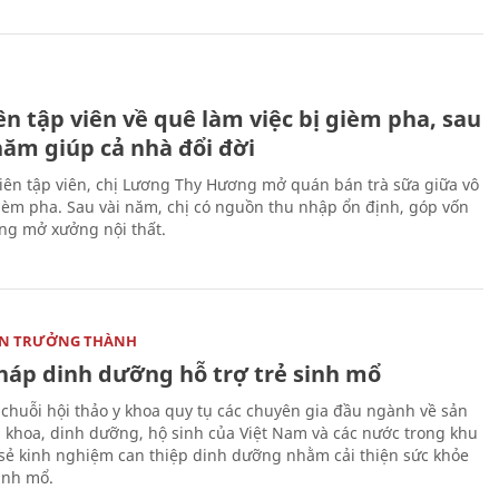
H
n tập viên về quê làm việc bị gièm pha, sau
năm giúp cả nhà đổi đời
biên tập viên, chị Lương Thy Hương mở quán bán trà sữa giữa vô
gièm pha. Sau vài năm, chị có nguồn thu nhập ổn định, góp vốn
ng mở xưởng nội thất.
ON TRƯỞNG THÀNH
pháp dinh dưỡng hỗ trợ trẻ sinh mổ
 chuỗi hội thảo y khoa quy tụ các chuyên gia đầu ngành về sản
i khoa, dinh dưỡng, hộ sinh của Việt Nam và các nước trong khu
 sẻ kinh nghiệm can thiệp dinh dưỡng nhằm cải thiện sức khỏe
sinh mổ.