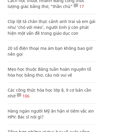
Cách học thuộc nhanh Bảng công thức
lượng giác bằng thơ, "thần chú"
17
Clip lột tả chân thực cảnh anh trai và em gái
như 'chó với mèo', người tinh ý còn phát
hiện một vấn đề trong giáo dục con
20 số điện thoại ma ám bạn không bao giờ
nên gọi
Mẹo học thuộc Bảng tuần hoàn nguyên tố
hóa học bằng thơ, câu nói vui vẻ
Các công thức hóa học lớp 8, 9 cơ bản cần
nhớ
106
Hàng ngàn người Mỹ ân hận vì tiêm vắc xin
HPV: Bác sĩ nói gì?
Tổng hợp những status hay về cuộc sống