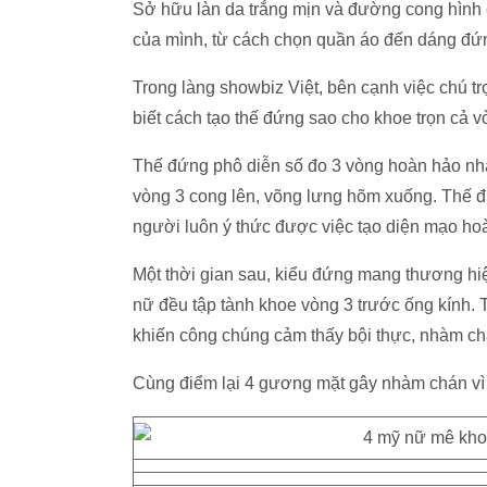
Sở hữu làn da trắng mịn và đường cong hình 
của mình, từ cách chọn quần áo đến dáng đứ
Trong làng showbiz Việt, bên cạnh việc chú t
biết cách tạo thế đứng sao cho khoe trọn cả v
Thế đứng phô diễn số đo 3 vòng hoàn hảo nhấ
vòng 3 cong lên, võng lưng hõm xuống. Thế đứ
người luôn ý thức được việc tạo diện mạo hoà
Một thời gian sau, kiểu đứng mang thương hiệu 
nữ đều tập tành khoe vòng 3 trước ống kính. T
khiến công chúng cảm thấy bội thực, nhàm c
Cùng điểm lại 4 gương mặt gây nhàm chán vì