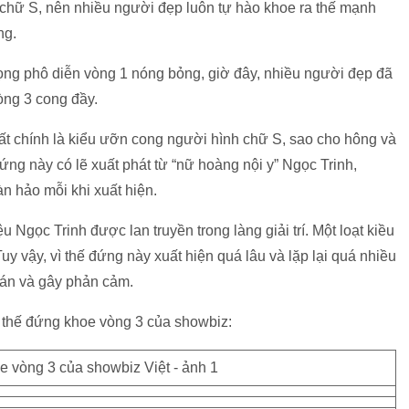
chữ S, nên nhiều người đẹp luôn tự hào khoe ra thế mạnh
ng.
rọng phô diễn vòng 1 nóng bỏng, giờ đây, nhiều người đẹp đã
òng 3 cong đầy.
t chính là kiểu ưỡn cong người hình chữ S, sao cho hông và
ng này có lẽ xuất phát từ “nữ hoàng nội y” Ngọc Trinh,
n hảo mỗi khi xuất hiện.
Ngọc Trinh được lan truyền trong làng giải trí. Một loạt kiều
uy vậy, vì thế đứng này xuất hiện quá lâu và lặp lại quá nhiều
hán và gây phản cảm.
 thế đứng khoe vòng 3 của showbiz: