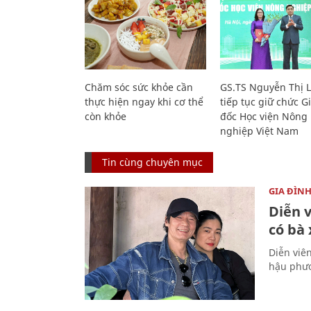
Chăm sóc sức khỏe cần
GS.TS Nguyễn Thị 
thực hiện ngay khi cơ thể
tiếp tục giữ chức 
còn khỏe
đốc Học viện Nông
nghiệp Việt Nam
Tin cùng chuyên mục
GIA ĐÌN
Diễn 
có bà
Diễn viê
hậu phươ