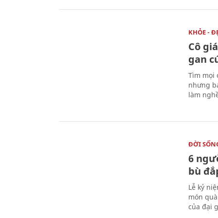
KHỎE - Đ
Cô gi
gan c
Tìm mọi 
nhưng bá
làm nghề
ĐỜI SỐN
6 ngư
bù đắ
Lễ kỷ ni
món quà 
của đại g