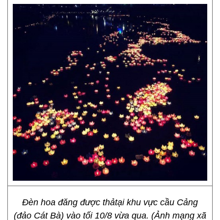
Đèn hoa đăng được thảtại khu vực cầu Cảng
(đảo Cát Bà) vào tối 10/8 vừa qua. (Ảnh mạng xã