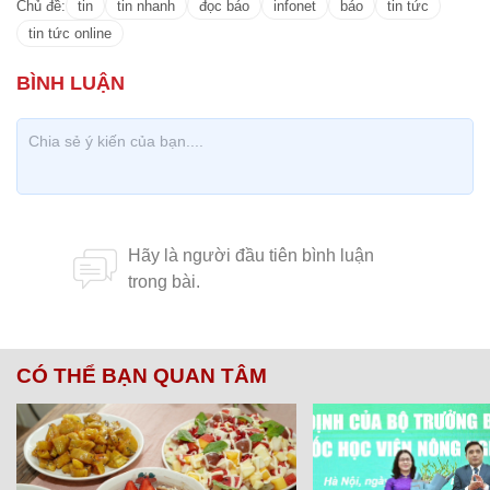
Chủ đề:
tin
tin nhanh
đọc báo
infonet
báo
tin tức
tin tức online
CÓ THỂ BẠN QUAN TÂM