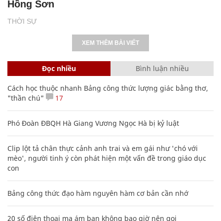
Hồng Sơn
THỜI SỰ
XEM THÊM BÀI VIẾT
Đọc nhiều
Bình luận nhiều
Cách học thuộc nhanh Bảng công thức lượng giác bằng thơ,
"thần chú"
17
Phó Đoàn ĐBQH Hà Giang Vương Ngọc Hà bị kỷ luật
Clip lột tả chân thực cảnh anh trai và em gái như 'chó với
mèo', người tinh ý còn phát hiện một vấn đề trong giáo dục
con
Bảng công thức đạo hàm nguyên hàm cơ bản cần nhớ
20 số điện thoại ma ám bạn không bao giờ nên gọi