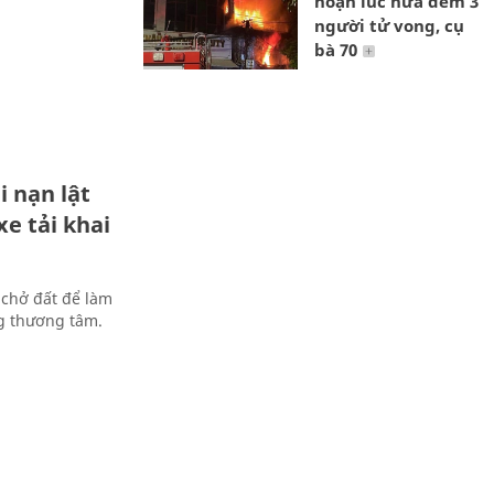
hoạn lúc nửa đêm 3
người tử vong, cụ
bà 70
i nạn lật
xe tải khai
 chở đất để làm
ng thương tâm.