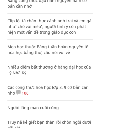
Bảng công thức đạo hàm nguyên hàm cơ
bản cần nhớ
Clip lột tả chân thực cảnh anh trai và em gái
như 'chó với mèo', người tinh ý còn phát
hiện một vấn đề trong giáo dục con
Mẹo học thuộc Bảng tuần hoàn nguyên tố
hóa học bằng thơ, câu nói vui vẻ
Nhiều điểm bất thường ở bằng đại học của
Lý Nhã Kỳ
Các công thức hóa học lớp 8, 9 cơ bản cần
nhớ
106
Người lãng mạn cuối cùng
Truy nã kẻ giết bạn thân rồi chôn ngồi dưới
bãi cát