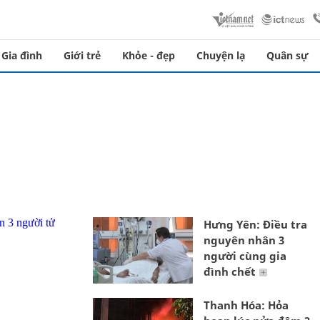
Gia đình
Giới trẻ
Khỏe - đẹp
Chuyện lạ
Quân sự
Hưng Yên: Điều tra
nguyên nhân 3
người cùng gia
đình chết
Thanh Hóa: Hỏa