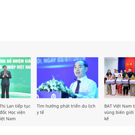
hị Lan tiếp tục
Tìm hướng phát triển du lịch
BAT Việt Nam t
đốc Học viện
y tế
vùng biên giới 
iệt Nam
kế