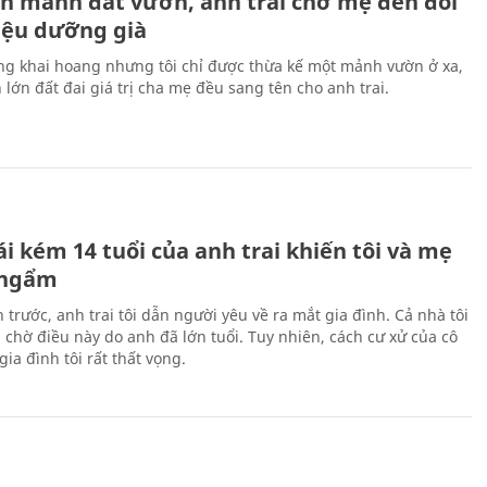
n mảnh đất vườn, anh trai chở mẹ đến đòi
riệu dưỡng già
ng khai hoang nhưng tôi chỉ được thừa kế một mảnh vườn ở xa,
lớn đất đai giá trị cha mẹ đều sang tên cho anh trai.
H
i kém 14 tuổi của anh trai khiến tôi và mẹ
 ngẩm
 trước, anh trai tôi dẫn người yêu về ra mắt gia đình. Cả nhà tôi
 chờ điều này do anh đã lớn tuổi. Tuy nhiên, cách cư xử của cô
gia đình tôi rất thất vọng.
H