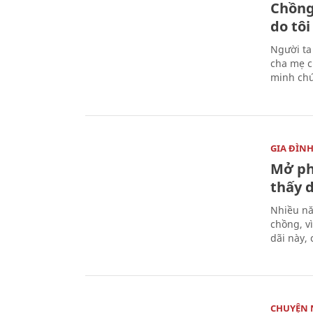
Chồng
do tôi
Người ta
cha mẹ c
minh ch
GIA ĐÌN
Mở ph
thấy 
Nhiều nă
chồng, v
dãi này, 
CHUYỆN 