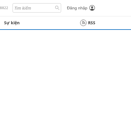
18822
Đăng nhập
Sự kiện
RSS