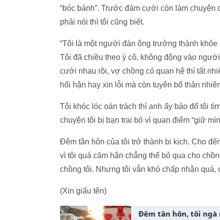
“bóc bánh”. Trước đám cưới còn làm chuyện đ
phải nói thì tôi cũng biết.
“Tôi là một người đàn ông trưởng thành khỏe
Tôi đã chiều theo ý cô, không động vào người 
cưới nhau rồi, vợ chồng có quan hệ thì tất nhi
hối hận hay xin lỗi mà còn tuyên bố thản nhiê
Tôi khóc lóc oán trách thì anh ấy bảo đố tôi
chuyện tôi bị bạn trai bỏ vì quan điểm “giữ mìn
Đêm tân hôn của tôi trở thành bi kịch. Cho đ
vì tôi quá căm hận chẳng thể bỏ qua cho chồn
chồng tôi. Nhưng tôi vẫn khó chấp nhận quá,
(Xin giấu tên)
Đêm tân hôn, tôi ngà 