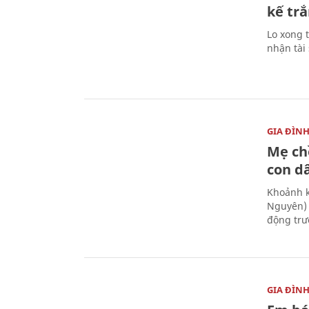
kế trắ
Lo xong t
nhận tài
GIA ĐÌN
Mẹ ch
con d
Khoảnh k
Nguyên) 
động trư
GIA ĐÌN