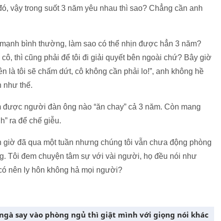
ó, vậy trong suốt 3 năm yêu nhau thì sao? Chẳng cần anh
 mạnh bình thường, làm sao có thể nhịn được hẳn 3 năm?
cô, thì cũng phải để tôi đi giải quyết bên ngoài chứ? Bây giờ
ên là tôi sẽ chấm dứt, cô không cần phải lo!”, anh không hề
n như thế.
 tìm được người đàn ông nào “ăn chay” cả 3 năm. Còn mang
h” ra để chế giễu.
ến giờ đã qua một tuần nhưng chúng tôi vẫn chưa động phòng
g. Tôi đem chuyện tâm sự với vài người, họ đều nói như
 có nên ly hôn không hả mọi người?
ngà say vào phòng ngủ thì giật mình với giọng nói khác