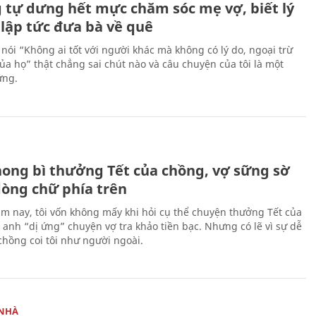
 tự dưng hết mực chăm sóc mẹ vợ, biết lý
 lập tức đưa bà về quê
 nói “Không ai tốt với người khác mà không có lý do, ngoại trừ
ủa họ” thật chẳng sai chút nào và câu chuyện của tôi là một
ứng.
H
ong bì thưởng Tết của chồng, vợ sững sờ
dòng chữ phía trên
m nay, tôi vốn không mấy khi hỏi cụ thể chuyện thưởng Tết của
ì anh “dị ứng” chuyện vợ tra khảo tiền bạc. Nhưng có lẽ vì sự dễ
chồng coi tôi như người ngoài.
NHÀ