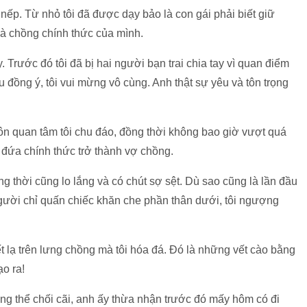
ề nếp. Từ nhỏ tôi đã được dạy bảo là con gái phải biết giữ
 là chồng chính thức của mình.
. Trước đó tôi đã bị hai người bạn trai chia tay vì quan điểm
 đồng ý, tôi vui mừng vô cùng. Anh thật sự yêu và tôn trọng
ôn quan tâm tôi chu đáo, đồng thời không bao giờ vượt quá
 đứa chính thức trở thành vợ chồng.
 thời cũng lo lắng và có chút sợ sệt. Dù sao cũng là lần đầu
người chỉ quấn chiếc khăn che phần thân dưới, tôi ngượng
t lạ trên lưng chồng mà tôi hóa đá. Đó là những vết cào bằng
ạo ra!
g thể chối cãi, anh ấy thừa nhận trước đó mấy hôm có đi