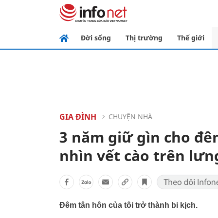
Đời sống
Thị trường
Thế giới
GIA ĐÌNH
CHUYỆN NHÀ
3 năm giữ gìn cho đê
nhìn vết cào trên lư
Đêm tân hôn của tôi trở thành bi kịch.