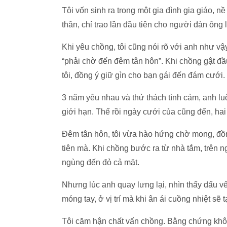
Tôi vốn sinh ra trong một gia đình gia giáo, n
thân, chỉ trao lần đầu tiên cho người đàn ông
Khi yêu chồng, tôi cũng nói rõ với anh như vậy
“phải chờ đến đêm tân hôn”. Khi chồng gật đầu
tôi, đồng ý giữ gìn cho bạn gái đến đám cưới.
3 năm yêu nhau và thử thách tình cảm, anh lu
giới hạn. Thế rồi ngày cưới của cũng đến, hai
Đêm tân hôn, tôi vừa hào hứng chờ mong, đồng
tiên mà. Khi chồng bước ra từ nhà tắm, trên 
ngùng đến đỏ cả mặt.
Nhưng lúc anh quay lưng lại, nhìn thấy dấu vế
móng tay, ở vị trí mà khi ân ái cuồng nhiệt sẽ t
Tôi căm hận chất vấn chồng. Bằng chứng khôn