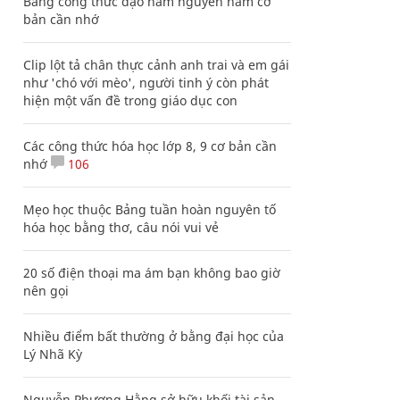
Bảng công thức đạo hàm nguyên hàm cơ
bản cần nhớ
Clip lột tả chân thực cảnh anh trai và em gái
như 'chó với mèo', người tinh ý còn phát
hiện một vấn đề trong giáo dục con
Các công thức hóa học lớp 8, 9 cơ bản cần
nhớ
106
Mẹo học thuộc Bảng tuần hoàn nguyên tố
hóa học bằng thơ, câu nói vui vẻ
20 số điện thoại ma ám bạn không bao giờ
nên gọi
Nhiều điểm bất thường ở bằng đại học của
Lý Nhã Kỳ
Nguyễn Phương Hằng sở hữu khối tài sản