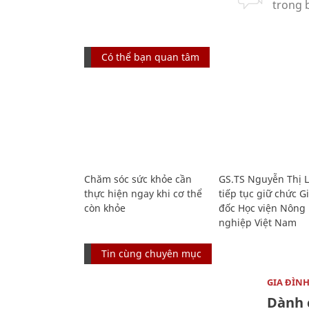
Có thể bạn quan tâm
Chăm sóc sức khỏe cần
GS.TS Nguyễn Thị 
thực hiện ngay khi cơ thể
tiếp tục giữ chức 
còn khỏe
đốc Học viện Nông
nghiệp Việt Nam
Tin cùng chuyên mục
GIA ĐÌN
Dành 