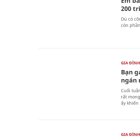
Em bá
200 t
Dù có cô
còn phần 
GIA ĐÌN
Bạn gá
ngán
Cuối tuần
rất mong
ấy khiến 
GIA ĐÌN