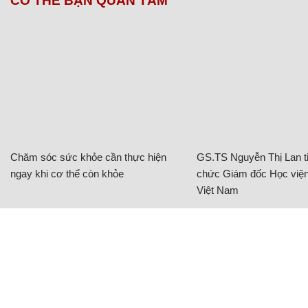
CÓ THỂ BẠN QUAN TÂM
Chăm sóc sức khỏe cần thực hiện
GS.TS Nguyễn Thị Lan ti
ngay khi cơ thể còn khỏe
chức Giám đốc Học viện
Việt Nam