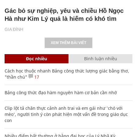
Gác bỏ sự nghiệp, yêu và chiều Hồ Ngọc
Hà như Kim Lý quả là hiếm có khó tìm
GIA ĐÌNH
XEM THÊM BÀI VIẾT
Đọc nhiều
Bình luận nhiều
Cách học thuộc nhanh Bảng công thức lượng giác bằng thơ,
"thần chú"
17
Bảng công thức đạo hàm nguyên hàm cơ bản cần nhớ
Clip lột tả chân thực cảnh anh trai và em gái như 'chó với
mèo', người tinh ý còn phát hiện một vấn đề trong giáo dục
con
Nhiều điểm bất thường ở bằng đại học của Lý Nhã Kỳ