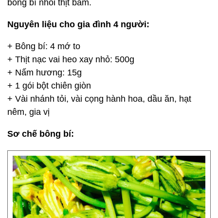
bông bí nhồi thịt bằm.
Nguyên liệu cho gia đình 4 người:
+ Bông bí: 4 mớ to
+ Thịt nạc vai heo xay nhỏ: 500g
+ Nấm hương: 15g
+ 1 gói bột chiên giòn
+ Vài nhánh tỏi, vài cọng hành hoa, dầu ăn, hạt
nêm, gia vị
Sơ chế bông bí: