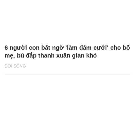
6 người con bất ngờ 'làm đám cưới' cho bố
mẹ, bù đắp thanh xuân gian khó
ĐỜI SỐNG