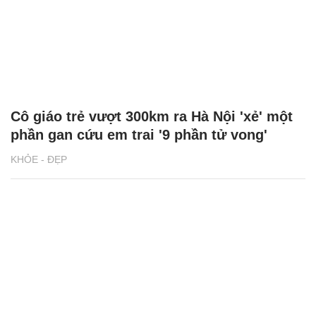
Cô giáo trẻ vượt 300km ra Hà Nội 'xẻ' một
phần gan cứu em trai '9 phần tử vong'
KHỎE - ĐẸP