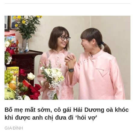
Bố mẹ mất sớm, cô gái Hải Dương oà khóc
khi được anh chị đưa đi ‘hỏi vợ’
GIA ĐÌNH