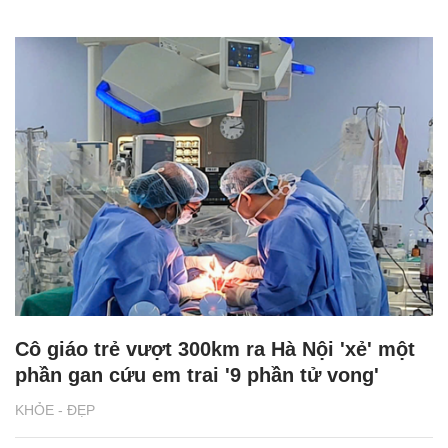
Cô giáo trẻ vượt 300km ra Hà Nội 'xẻ' một
phần gan cứu em trai '9 phần tử vong'
KHỎE - ĐẸP