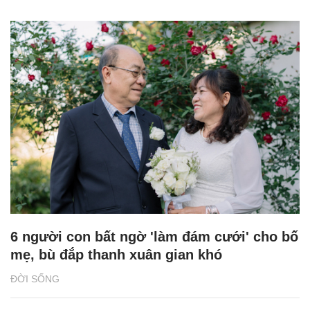
6 người con bất ngờ 'làm đám cưới' cho bố
mẹ, bù đắp thanh xuân gian khó
ĐỜI SỐNG