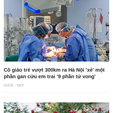
Cô giáo trẻ vượt 300km ra Hà Nội 'xẻ' một
phần gan cứu em trai '9 phần tử vong'
KHỎE - ĐẸP