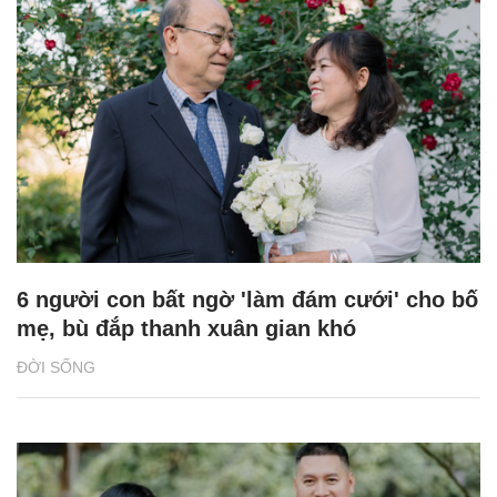
6 người con bất ngờ 'làm đám cưới' cho bố
mẹ, bù đắp thanh xuân gian khó
ĐỜI SỐNG