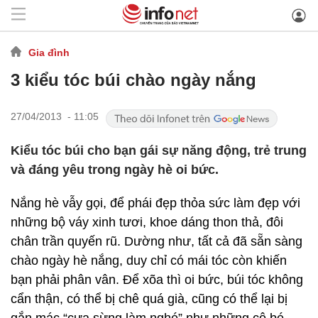
Gia đình
3 kiểu tóc búi chào ngày nắng
27/04/2013 - 11:05
Kiểu tóc búi cho bạn gái sự năng động, trẻ trung
và đáng yêu trong ngày hè oi bức.
Nắng hè vẫy gọi, để phái đẹp thỏa sức làm đẹp với
những bộ váy xinh tươi, khoe dáng thon thả, đôi
chân trần quyến rũ. Dường như, tất cả đã sẵn sàng
chào ngày hè nắng, duy chỉ có mái tóc còn khiến
bạn phải phân vân. Để xõa thì oi bức, búi tóc không
cẩn thận, có thể bị chê quá già, cũng có thể lại bị