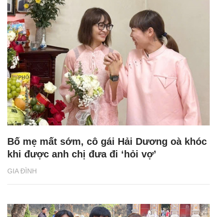
Bố mẹ mất sớm, cô gái Hải Dương oà khóc
khi được anh chị đưa đi ‘hỏi vợ’
GIA ĐÌNH