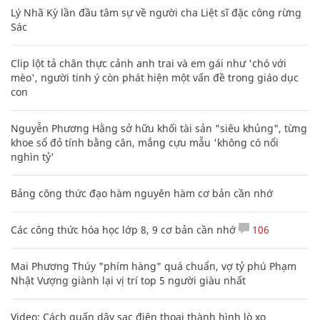
Lý Nhã Kỳ lần đầu tâm sự về người cha Liệt sĩ đặc công rừng
Sác
Clip lột tả chân thực cảnh anh trai và em gái như 'chó với
mèo', người tinh ý còn phát hiện một vấn đề trong giáo dục
con
Nguyễn Phương Hằng sở hữu khối tài sản "siêu khủng", từng
khoe sổ đỏ tính bằng cân, mắng cựu mẫu 'không có nổi
nghìn tỷ'
Bảng công thức đạo hàm nguyên hàm cơ bản cần nhớ
Các công thức hóa học lớp 8, 9 cơ bản cần nhớ
106
Mai Phương Thúy "phím hàng" quá chuẩn, vợ tỷ phú Phạm
Nhật Vượng giành lại vị trí top 5 người giàu nhất
Video: Cách quấn dây sạc điện thoại thành hình lò xo