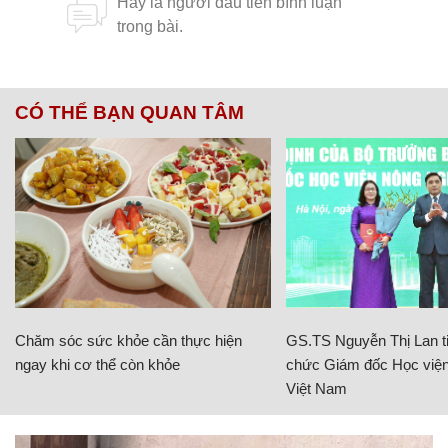
CÓ THỂ BẠN QUAN TÂM
Chăm sóc sức khỏe cần thực hiện
GS.TS Nguyễn Thị Lan ti
ngay khi cơ thể còn khỏe
chức Giám đốc Học viện
Việt Nam