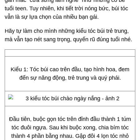
gắn mác “cưa sừng làm nghé” như những cô bé
tuổi teen. Tuy nhiên, khi tiết trời nóng bức, búi tóc
vẫn là sự lựa chọn của nhiều bạn gái.
Hãy tự làm cho mình những kiểu tóc búi trẻ trung,
mà vẫn tạo nét sang trọng, quyến rũ đúng tuổi nhé.
Kiểu 1: Tóc búi cao trên đầu, tạo hình hoa, đem
đến sự năng động, trẻ trung và quý phái.
Đầu tiên, buộc gọn tóc trên đỉnh đầu thành 1 túm
tóc đuôi ngựa. Sau khi buộc xong, chia bím tóc
thành 4 phần bằng nhau. Gập đôi 4 lọn tóc nhỏ