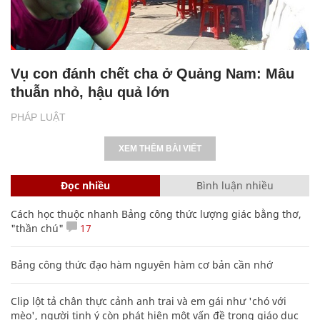
Vụ con đánh chết cha ở Quảng Nam: Mâu
thuẫn nhỏ, hậu quả lớn
PHÁP LUẬT
XEM THÊM BÀI VIẾT
Đọc nhiều
Bình luận nhiều
Cách học thuộc nhanh Bảng công thức lượng giác bằng thơ,
"thần chú"
17
Bảng công thức đạo hàm nguyên hàm cơ bản cần nhớ
Clip lột tả chân thực cảnh anh trai và em gái như 'chó với
mèo', người tinh ý còn phát hiện một vấn đề trong giáo dục