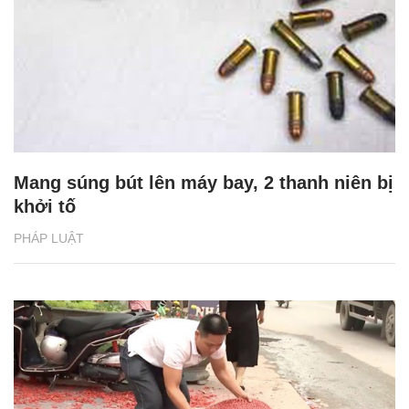
Mang súng bút lên máy bay, 2 thanh niên bị
khởi tố
PHÁP LUẬT