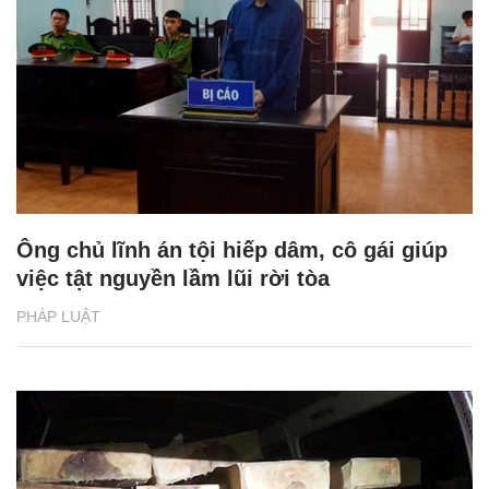
Ông chủ lĩnh án tội hiếp dâm, cô gái giúp
việc tật nguyền lầm lũi rời tòa
PHÁP LUẬT