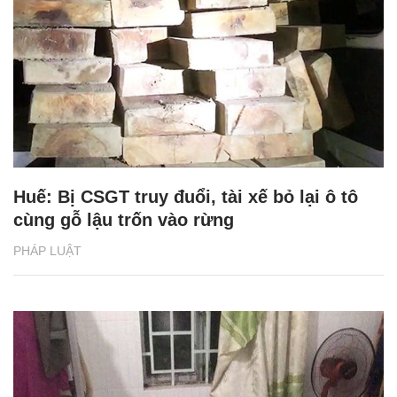
Huế: Bị CSGT truy đuổi, tài xế bỏ lại ô tô
cùng gỗ lậu trốn vào rừng
PHÁP LUẬT