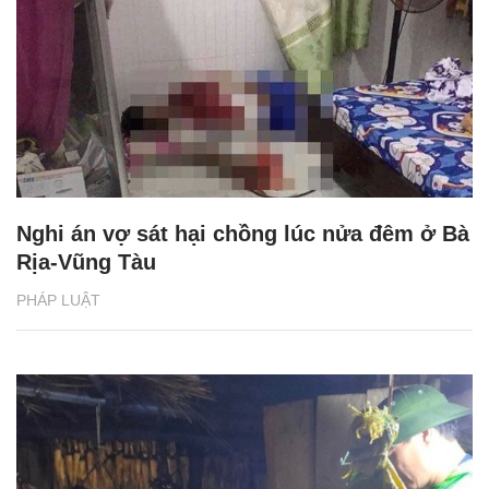
Nghi án vợ sát hại chồng lúc nửa đêm ở Bà
Rịa-Vũng Tàu
PHÁP LUẬT